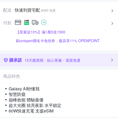
配送
快速到貨宅配
$480 免運
付款
【星展送10%】滿1萬5送1500
刷uniopen聯名卡免領券．最高享11% OPENPOINT
購承諾
15天鑑賞期・貼心客服・退貨免運
商品特色
Galaxy AI秒懂我
智慧防窺
巔峰效能 體驗最優
超大光圈 炫亮夜影 水平鎖定
60W快速充電 支援eSIM