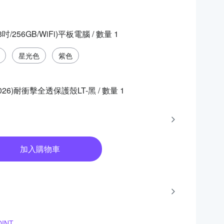
 (13吋/256GB/WiFi)平板電腦
/ 數量
1
星光色
紫色
24-2026)耐衝擊全透保護殼LT-黑
/ 數量
1
加入購物車
INT