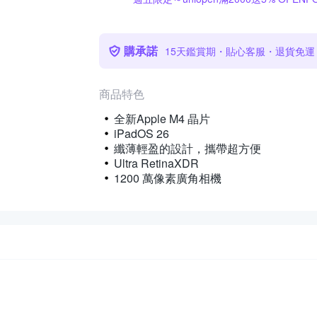
購承諾
15天鑑賞期・貼心客服・退貨免運
商品特色
全新Apple M4 晶片
iPadOS 26
纖薄輕盈的設計，攜帶超方便
Ultra RetinaXDR
1200 萬像素廣角相機