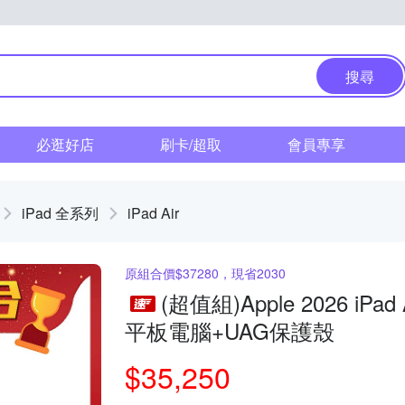
搜尋
必逛好店
刷卡/超取
會員專享
iPad 全系列
iPad Air
原組合價$37280，現省2030
(超值組)Apple 2026 iPad 
平板電腦+UAG保護殼
$35,250