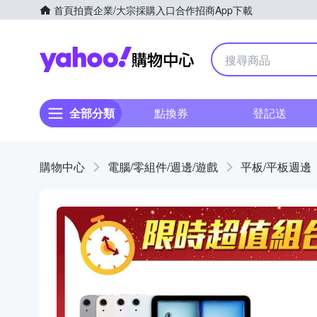
首頁
拍賣
企業/大宗採購入口
合作招商
App下載
Yahoo購物中心
全部分類
點換券
登記送
購物中心
電腦/零組件/週邊/遊戲
平板/平板週邊