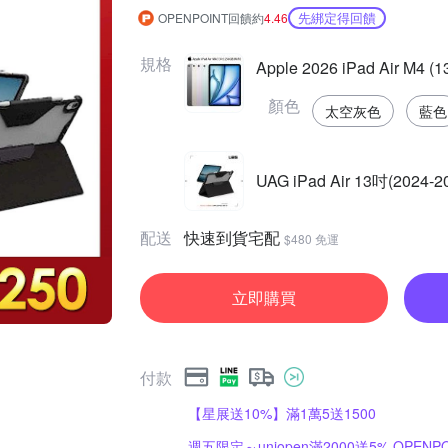
先綁定得回饋
OPENPOINT回饋約
4.46
規格
Apple 2026 iPad Air M4
顏色
太空灰色
藍色
UAG iPad Air 13吋(20
配送
快速到貨宅配
$480 免運
立即購買
付款
【星展送10%】滿1萬5送1500
週五限定～uniopen滿2000送5% OPENPO