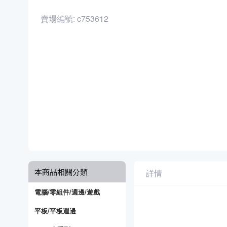
賣場編號: c753612
本商品相關分類
詳情
電腦/零組件/週邊/遊戲
平板/平板週邊