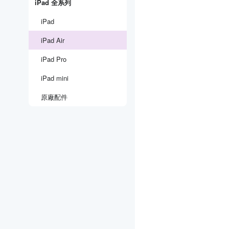
iPad 全系列
iPad
iPad Air
iPad Pro
iPad mini
原廠配件