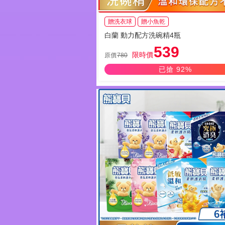
贈洗衣球
贈小魚乾
白蘭 動力配方洗碗精4瓶
539
限時價
原價
780
已搶 92%