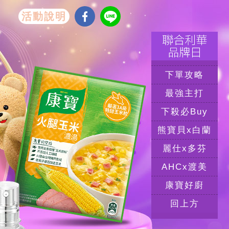
活動說明
下單攻略
最強主打
下殺必Buy
熊寶貝x白蘭
麗仕x多芬
AHCx渡美
康寶好廚
回上方