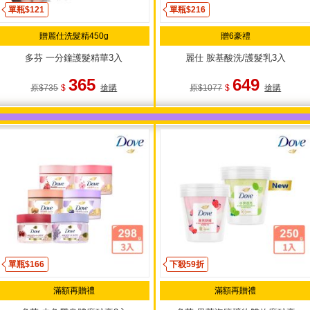
單瓶$121
單瓶$216
贈麗仕洗髮精450g
贈6豪禮
多芬 一分鐘護髮精華3入
麗仕 胺基酸洗/護髮乳3入
365
649
原$
735
$
搶購
原$
1077
$
搶購
單瓶$166
下殺59折
滿額再贈禮
滿額再贈禮