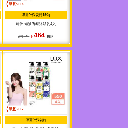
單瓶$116
贈麗仕洗髮精450g
麗仕 精油香氛沐浴乳4入
464
原$
716
$
搶購
單瓶$112
贈麗仕洗髮精