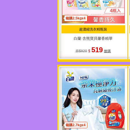
箱購2.5kgx4
超濃縮洗衣精瓶裝
白蘭 含熊寶貝馨香精華
519
原$
820
$
搶購
箱購2.7kgx4