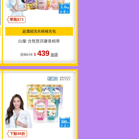
單瓶$73
超濃縮洗衣精補充包
白蘭 含熊寶貝馨香精華
439
原$
678
$
搶購
下殺48折