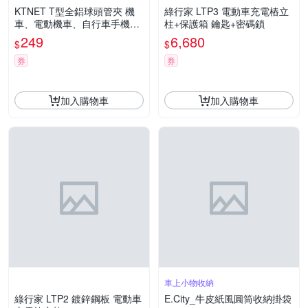
KTNET T型全鋁球頭管夾 機
綠行家 LTP3 電動車充電樁立
車、電動機車、自行車手機支
柱+保護箱 鑰匙+密碼鎖
架底座 後照鏡橫桿固定座 KT
249
6,680
$
$
PS-SMTB
券
券
加入購物車
加入購物車
車上小物收納
綠行家 LTP2 鍍鋅鋼板 電動車
E.City_牛皮紙風圓筒收納掛袋