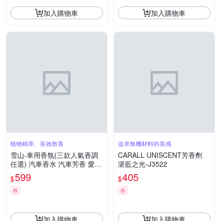
加入購物車
加入購物車
植物精萃、長效散香
追求無機材料的美感
雪山-車用香氛(三款人氣香調
CARALL UNISCENT芳香劑
任選) 汽車香水 汽車芳香 愛車
湛藍之光-J3522
必備 木質調香氛
599
405
$
$
券
券
加入購物車
加入購物車