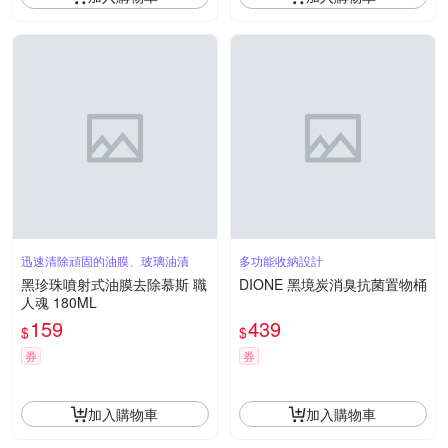
迅速清除頑固的油膜、玻璃油漬
多功能收納設計
黑珍珠噴射式油膜去除慕斯 職
DIONE 黑境炭消臭抗菌置物桶
人魂 180ML
159
439
$
$
券
券
加入購物車
加入購物車