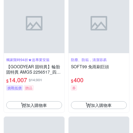
獨家限時94折★送專業安裝
防塵、防垢，清潔容易
【GOODYEAR 固特異】輪胎
SOFT99 免雨刷巨頭
固特異 AMGS 2256517_四入
組_225/65/17_送安裝(車麗屋)
14,007
400
$14,901
$
$
挑戰低價
贈品
券
加入購物車
加入購物車