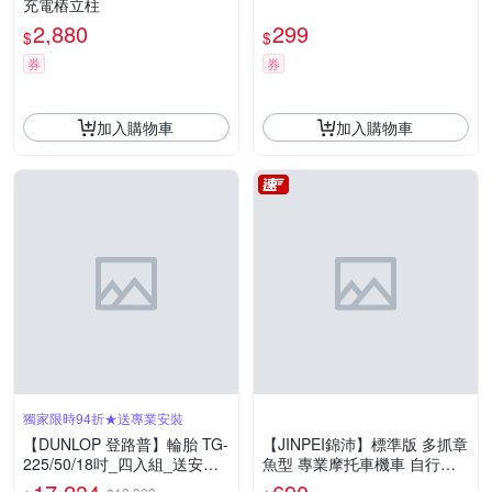
充電樁立柱
2,880
299
$
$
券
券
加入購物車
加入購物車
獨家限時94折★送專業安裝
【DUNLOP 登路普】輪胎 TG-
【JINPEI錦沛】標準版 多抓章
225/50/18吋_四入組_送安裝
魚型 專業摩托車機車 自行車
(車麗屋)
手機架-後視鏡型JH-02B-M-N