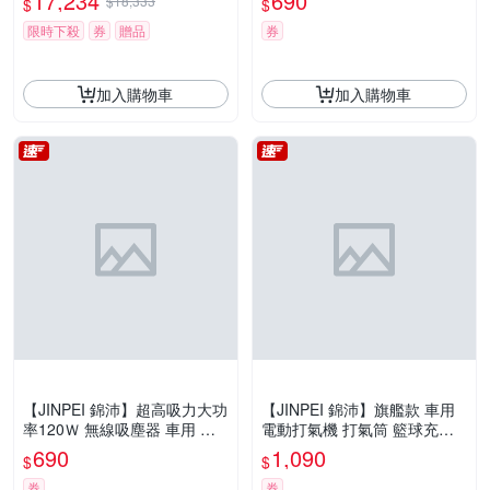
17,234
690
$18,333
$
$
S
限時下殺
券
贈品
券
加入購物車
加入購物車
【JINPEI 錦沛】超高吸力大功
【JINPEI 錦沛】旗艦款 車用
率120Ｗ 無線吸塵器 車用 家
電動打氣機 打氣筒 籃球充氣
居兩用 JV-03W
機 胎壓偵測 加大電池容量
690
1,090
$
$
券
券