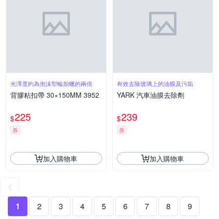
光澤度約為泡沫型輪胎蠟的兩倍
有效去除玻璃上的油膜及污垢
背膠粘扣帶 30×150MM 3952
YARK 汽車油膜去除劑
225
239
$
$
券
券
加入購物車
加入購物車
1
2
3
4
5
6
7
8
9