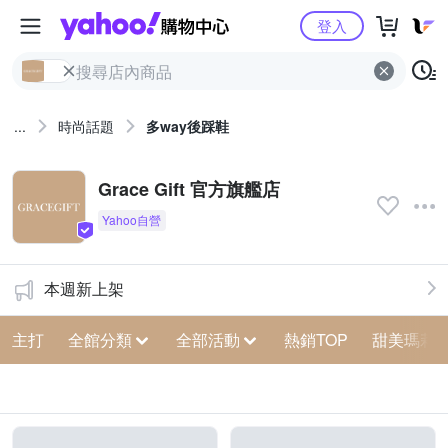
Yahoo購物中心
登入
...
時尚話題
多way後踩鞋
Grace Gift 官方旗艦店
本週新上架
主打
全館分類
全部活動
熱銷TOP
甜美瑪莉