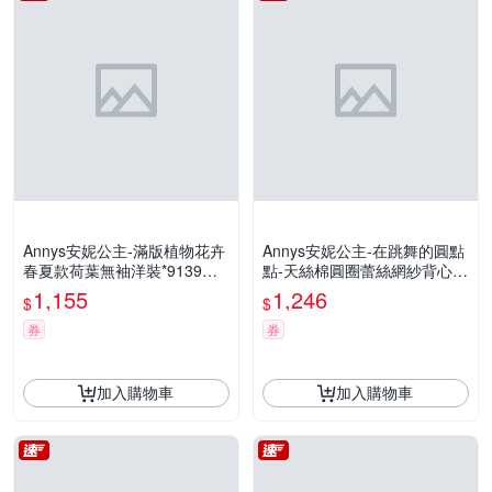
Annys安妮公主-滿版植物花卉
Annys安妮公主-在跳舞的圓點
春夏款荷葉無袖洋裝*9139藍
點-天絲棉圓圈蕾絲網紗背心洋
色
裝*8118白
1,155
1,246
$
$
券
券
加入購物車
加入購物車