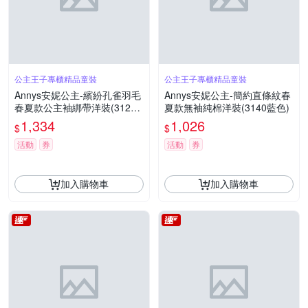
公主王子專櫃精品童裝
公主王子專櫃精品童裝
Annys安妮公主-繽紛孔雀羽毛
Annys安妮公主-簡約直條紋春
春夏款公主袖綁帶洋裝(3128
夏款無袖純棉洋裝(3140藍色)
水藍色)
1,334
1,026
$
$
活動
券
活動
券
加入購物車
加入購物車