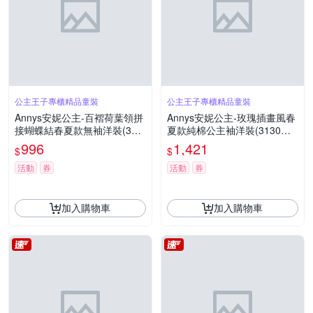
公主王子專櫃精品童裝
公主王子專櫃精品童裝
Annys安妮公主-百褶荷葉領拼
Annys安妮公主-玫瑰插畫風春
接蝴蝶結春夏款無袖洋裝(315
夏款純棉公主袖洋裝(3130水
8白色)
藍)
996
1,421
$
$
活動
券
活動
券
加入購物車
加入購物車