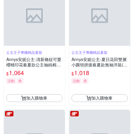
公主王子專櫃精品童裝
公主王子專櫃精品童裝
Annys安妮公主-清新條紋可愛
Annys安妮公主-夏日花田雙層
櫻桃印花春夏款公主袖純棉洋
小圓領拼接春夏款無袖洋裝(3
裝(3139藍色)
156粉紅色)
1,064
1,018
$
$
活動
券
活動
券
加入購物車
加入購物車