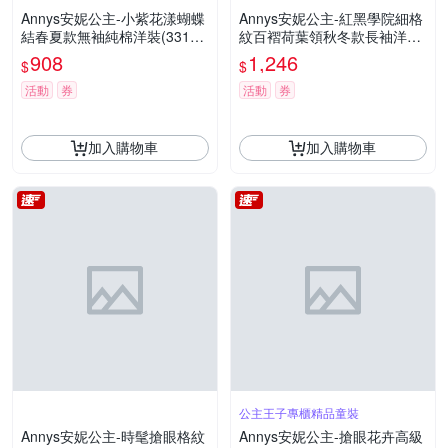
Annys安妮公主-小紫花漾蝴蝶
Annys安妮公主-紅黑學院細格
結春夏款無袖純棉洋裝(3314
紋百褶荷葉領秋冬款長袖洋裝*
紫色)
0226灰色
908
1,246
$
$
活動
券
活動
券
加入購物車
加入購物車
公主王子專櫃精品童裝
Annys安妮公主-時髦搶眼格紋
Annys安妮公主-搶眼花卉高級