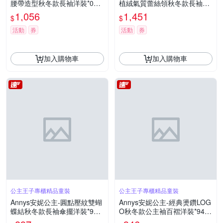
腰帶造型秋冬款長袖洋裝*062
植絨氣質蕾絲領秋冬款長袖洋
0紅色
裝*9614藍色
1,056
1,451
$
$
活動
券
活動
券
加入購物車
加入購物車
公主王子專櫃精品童裝
公主王子專櫃精品童裝
Annys安妮公主-圓點壓紋雙蝴
Annys安妮公主-經典燙鑽LOG
蝶結秋冬款長袖傘擺洋裝*962
O秋冬款公主袖百褶洋裝*9402
6紫色
藍色