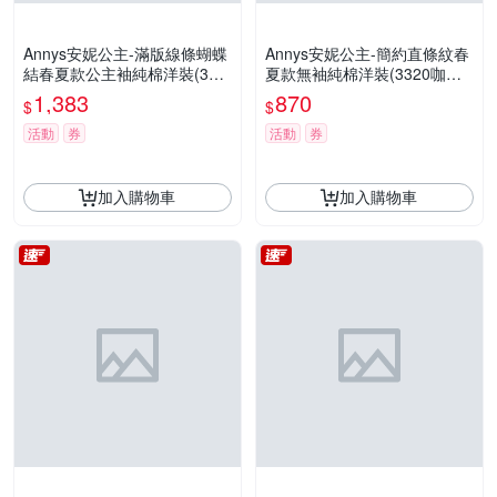
Annys安妮公主-滿版線條蝴蝶
Annys安妮公主-簡約直條紋春
結春夏款公主袖純棉洋裝(314
夏款無袖純棉洋裝(3320咖啡
2水藍色)
色)
1,383
870
$
$
活動
券
活動
券
加入購物車
加入購物車