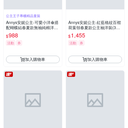
公主王子專櫃精品童裝
Annys安妮公主-可愛小洋傘搭
Annys安妮公主-紅藍格紋百褶
配蝴蝶結春夏款無袖純棉洋裝
荷葉領春夏款公主袖洋裝(314
(3161藍色)
6藍色)
988
1,455
$
$
活動
券
活動
券
加入購物車
加入購物車