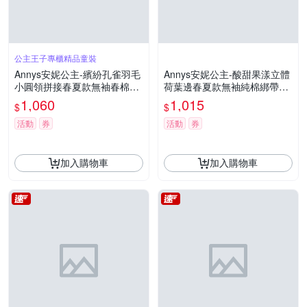
公主王子專櫃精品童裝
Annys安妮公主-繽紛孔雀羽毛
Annys安妮公主-酸甜果漾立體
小圓領拼接春夏款無袖春棉洋
荷葉邊春夏款無袖純棉綁帶洋
裝(3150水藍色)
裝(3308綠色)
1,060
1,015
$
$
活動
券
活動
券
加入購物車
加入購物車