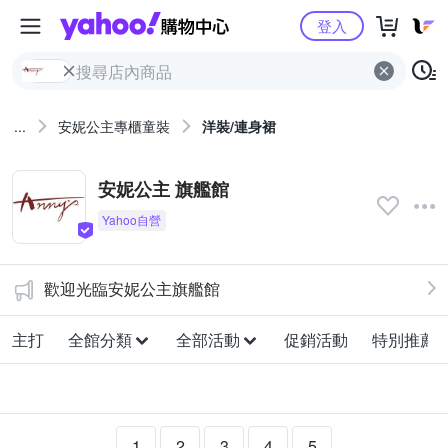
Yahoo購物中心
登入
...
安妮公主專櫃童裝
洋裝/連身裙
安妮公主 旗艦館
歡迎光臨安妮公主旗艦館
主打
全館分類
全部活動
促銷活動
特別推薦
1
2
3
4
5