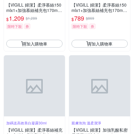
【VIGILL 婦潔】柔淨慕絲150
【VIGILL 婦潔】柔淨慕絲150
mlx1+加強慕絲補充包170mlx
mlx1+加強慕絲補充包170mlx
1+內褲30入x1+高效美白3mlx
1+高效美白精華x1+高效美白3
1,209
789
$1,289
$869
$
$
10-(慕絲補充包EXP:2027/06/
mlx10-(慕絲補充包EXP:2027/
20)
06/20)
限時下殺
券
限時下殺
券
加入購物車
加入購物車
加碼送高效美白凝露30ml
親膚泡泡 溫柔潔淨
【VIGILL 婦潔】柔淨慕絲補充
【VIGILL 婦潔】加強乳酸私密