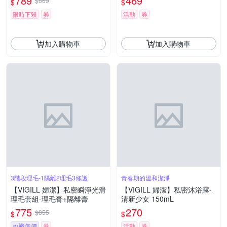
789
469
$869
$
$
白3mlx10-(慕絲補充包EXP:20
選-(慕絲補充包EXP:2027/06/
27/06/20)
20)
限時下殺
券
活動
券
加入購物車
加入購物車
3階段理毛-1隔離2理毛3修護
青春期的溫和潔淨
【VIGILL 婦潔】私密瞬淨光滑
【VIGILL 婦潔】私密沐浴露-
理毛套組-理毛膏+隔離膏
清新少女 150mL
775
270
$855
$
$
挑戰低價
券
活動
券