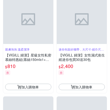
親膚泡泡 溫柔潔淨
迷你包裝好攜帶，大尺寸-紙巾尺寸
不縮水
【VIGILL 婦潔】星級女性私密
【VIGILL 婦潔】女性濕式衛生
慕絲特惠組(慕絲150mlx1+慕
紙迷你包買30送30包
絲補充包170mlx2+衛生紙x2)
810
2,400
$
$
券
券
加入購物車
加入購物車