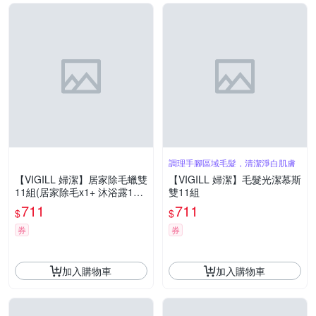
調理手腳區域毛髮，清潔淨白肌膚
【VIGILL 婦潔】居家除毛蠟雙
【VIGILL 婦潔】毛髮光潔慕斯
11組(居家除毛x1+ 沐浴露150
雙11組
mlx1+舒緩凝膠x1)
711
711
$
$
券
券
加入購物車
加入購物車