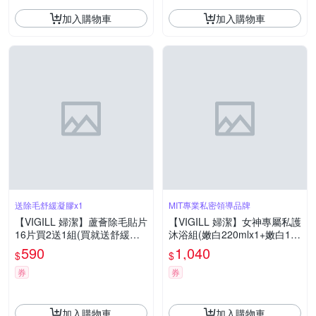
加入購物車
加入購物車
送除毛舒緩凝膠x1
MIT專業私密領導品牌
【VIGILL 婦潔】蘆薈除毛貼片
【VIGILL 婦潔】女神專屬私護
16片買2送1組(買就送舒緩凝
沐浴組(嫩白220mlx1+嫩白18
膠50mlx1)-男性除毛、女性除
0mlx2+加強45mlx2)
590
1,040
$
$
毛 除毛貼 除毛膏
券
券
加入購物車
加入購物車