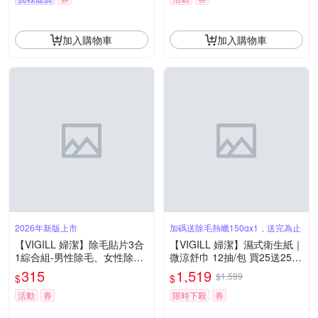
加入購物車
加入購物車
2026年新版上市
加碼送除毛熱蠟150gx1，送完為止
【VIGILL 婦潔】除毛貼片3合
【VIGILL 婦潔】濕式衛生紙｜
1綜合組-男性除毛、女性除毛
微涼舒巾 12抽/包 買25送25
除毛貼
包-加碼送■除毛熱蠟150gx1
315
1,519
$1,599
$
$
活動
券
限時下殺
券