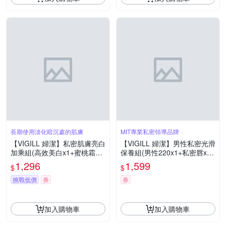
長期使用淡化暗沉處的肌膚
MIT專業私密領導品牌
【VIGILL 婦潔】私密肌膚亮白
【VIGILL 婦潔】男性私密光滑
加乘組(高效美白x1+蜜桃霜x1
保養組(男性220x1+私密唇x1
+私密唇x1+加強45x2)
+理毛組x1)
1,296
1,599
$
$
挑戰低價
券
券
加入購物車
加入購物車