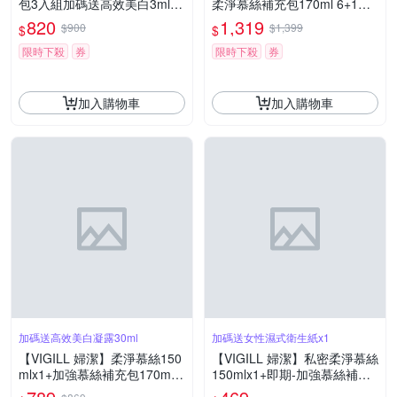
包3入組加碼送高效美白3mlx1
柔淨慕絲補充包170ml 6+1組
0-(慕絲補充包EXP:27/06/20)
囤貨組-(EXP:2027/06/20)
820
1,319
$900
$1,399
$
$
限時下殺
券
限時下殺
券
加入購物車
加入購物車
加碼送高效美白凝露30ml
加碼送女性濕式衛生紙x1
【VIGILL 婦潔】柔淨慕絲150
【VIGILL 婦潔】私密柔淨慕絲
mlx1+加強慕絲補充包170mlx
150mlx1+即期-加強慕絲補充
1+唇美白精華30mlx1+高效美
包170mlx1送衛生紙x1-三款任