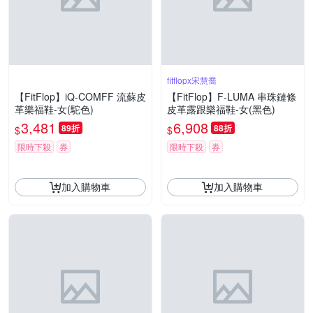
fitflopx宋慧喬
【FitFlop】iQ-COMFF 流蘇皮
【FitFlop】F-LUMA 串珠鏈條
革樂福鞋-女(駝色)
皮革露跟樂福鞋-女(黑色)
3,481
6,908
89折
88折
$
$
限時下殺
券
限時下殺
券
加入購物車
加入購物車