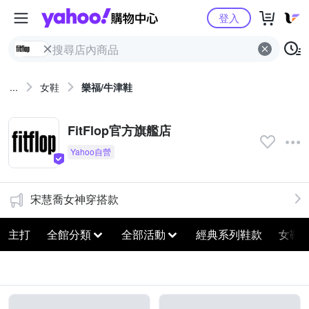
Yahoo購物中心
登入
...
女鞋
樂福/牛津鞋
FitFlop官方旗艦店
宋慧喬女神穿搭款
主打
全館分類
全部活動
經典系列鞋款
女鞋