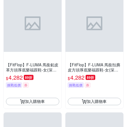
【FitFlop】F-LUMA 馬銜釦皮
【FitFlop】F-LUMA 馬銜扣麂
革方頭厚底樂福跟鞋-女(深棕
皮方頭厚底樂福跟鞋-女(深橄
褐色)
欖色)
4,282
4,282
89折
89折
$
$
挑戰低價
券
挑戰低價
券
加入購物車
加入購物車