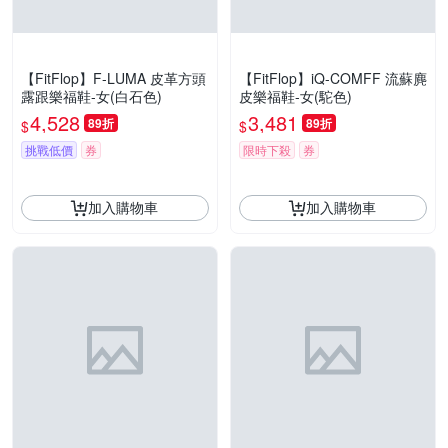
【FitFlop】F-LUMA 皮革方頭
【FitFlop】iQ-COMFF 流蘇麂
露跟樂福鞋-女(白石色)
皮樂福鞋-女(駝色)
4,528
3,481
89折
89折
$
$
挑戰低價
券
限時下殺
券
加入購物車
加入購物車