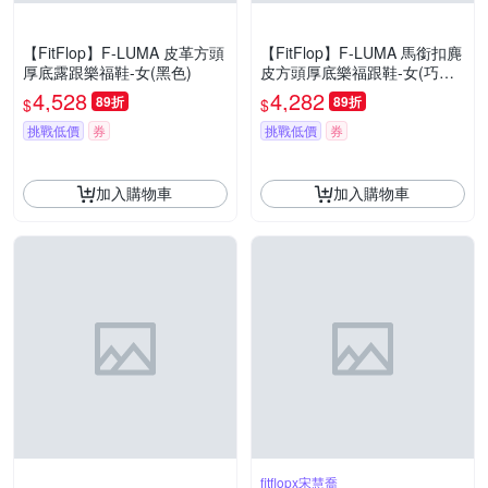
【FitFlop】F-LUMA 皮革方頭
【FitFlop】F-LUMA 馬銜扣麂
厚底露跟樂福鞋-女(黑色)
皮方頭厚底樂福跟鞋-女(巧克
力棕)
4,528
4,282
89折
89折
$
$
挑戰低價
券
挑戰低價
券
加入購物車
加入購物車
fitflopx宋慧喬