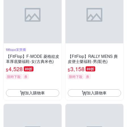
fitflopx宋慧喬
【FitFlop】F-MODE 菱格紋皮
【FitFlop】RALLY MENS 麂
革厚底樂福鞋-女(古典米色)
皮便士樂福鞋-男(駝色)
4,528
3,158
89折
89折
$
$
限時下殺
券
限時下殺
券
加入購物車
加入購物車