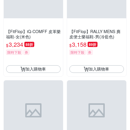
【FitFlop】iQ-COMFF 皮革樂
【FitFlop】RALLY MENS 麂
福鞋-女(米色)
皮便士樂福鞋-男(冷藍色)
3,234
3,158
88折
89折
$
$
限時下殺
券
限時下殺
券
加入購物車
加入購物車