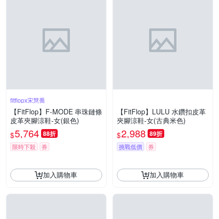
fitflopx宋慧喬
【FitFlop】F-MODE 串珠鏈條
【FitFlop】LULU 水鑽扣皮革
皮革夾腳涼鞋-女(銀色)
夾腳涼鞋-女(古典米色)
5,764
2,988
88折
89折
$
$
限時下殺
券
挑戰低價
券
加入購物車
加入購物車