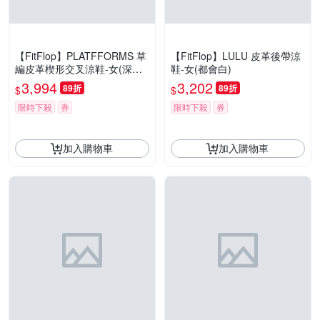
【FitFlop】PLATFFORMS 草
【FitFlop】LULU 皮革後帶涼
編皮革楔形交叉涼鞋-女(深棕
鞋-女(都會白)
褐色)
3,994
3,202
89折
89折
$
$
限時下殺
券
限時下殺
券
加入購物車
加入購物車