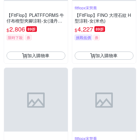
fitflopx宋慧喬
【FitFlop】PLATFFORMS 牛
【FitFlop】FINO 大理石紋 H
仔布楔型夾腳涼鞋-女(淺丹寧
型涼鞋-女(米色)
色)
2,806
4,227
89折
89折
$
$
限時下殺
券
挑戰低價
券
加入購物車
加入購物車
fitflopx宋慧喬