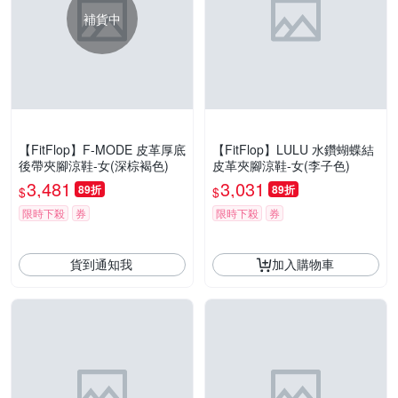
補貨中
【FitFlop】F-MODE 皮革厚底
【FitFlop】LULU 水鑽蝴蝶結
後帶夾腳涼鞋-女(深棕褐色)
皮革夾腳涼鞋-女(李子色)
3,481
3,031
89折
89折
$
$
限時下殺
券
限時下殺
券
貨到通知我
加入購物車