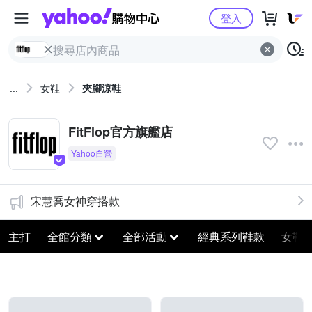
Yahoo購物中心
登入
...
女鞋
夾腳涼鞋
FitFlop官方旗艦店
宋慧喬女神穿搭款
主打
全館分類
全部活動
經典系列鞋款
女鞋