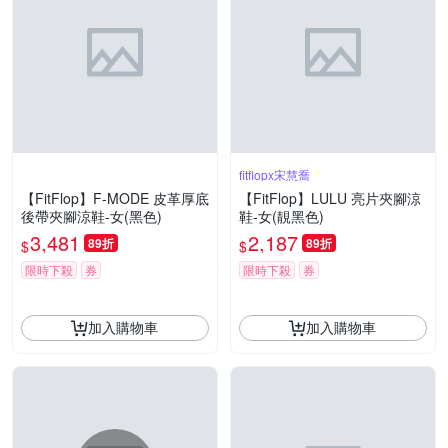
fitflopx宋慧喬
【FitFlop】F-MODE 皮革厚底
【FitFlop】LULU 亮片夾腳涼
後帶夾腳涼鞋-女(黑色)
鞋-女(靚黑色)
3,481
2,187
89折
89折
$
$
限時下殺
券
限時下殺
券
加入購物車
加入購物車