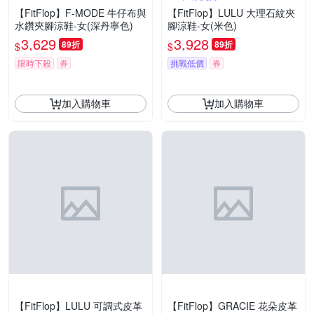
【FitFlop】F-MODE 牛仔布與
【FitFlop】LULU 大理石紋夾
水鑽夾腳涼鞋-女(深丹寧色)
腳涼鞋-女(米色)
3,629
3,928
89折
89折
$
$
限時下殺
券
挑戰低價
券
加入購物車
加入購物車
【FitFlop】LULU 可調式皮革
【FitFlop】GRACIE 花朵皮革