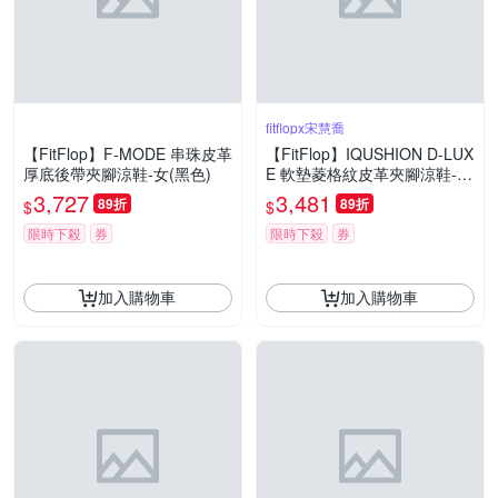
fitflopx宋慧喬
【FitFlop】F-MODE 串珠皮革
【FitFlop】IQUSHION D-LUX
厚底後帶夾腳涼鞋-女(黑色)
E 軟墊菱格紋皮革夾腳涼鞋-女
(靚黑色)
3,727
3,481
89折
89折
$
$
限時下殺
券
限時下殺
券
加入購物車
加入購物車