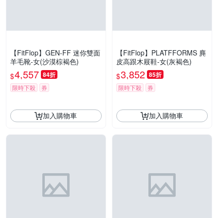
【FitFlop】GEN-FF 迷你雙面
【FitFlop】PLATFFORMS 麂
羊毛靴-女(沙漠棕褐色)
皮高跟木屐鞋-女(灰褐色)
4,557
3,852
84折
85折
$
$
限時下殺
券
限時下殺
券
加入購物車
加入購物車