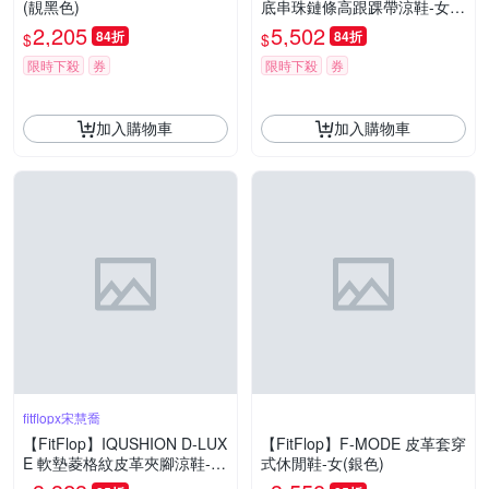
(靚黑色)
底串珠鏈條高跟踝帶涼鞋-女
(黑色)
2,205
5,502
84折
84折
$
$
限時下殺
券
限時下殺
券
加入購物車
加入購物車
fitflopx宋慧喬
【FitFlop】IQUSHION D-LUX
【FitFlop】F-MODE 皮革套穿
E 軟墊菱格紋皮革夾腳涼鞋-女
式休閒鞋-女(銀色)
(古典米色)