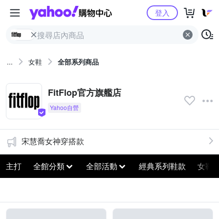
Yahoo購物中心
登入
...
女鞋
全部系列商品
FitFlop官方旗艦店
宋慧喬女神穿搭款
主打
全館分類
全部活動
經典系列鞋款
女鞋