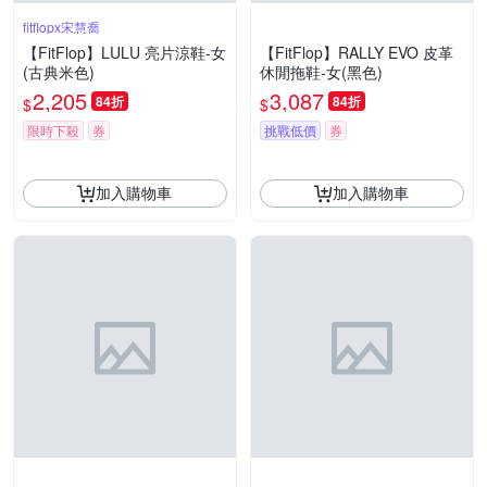
fitflopx宋慧喬
【FitFlop】LULU 亮片涼鞋-女
【FitFlop】RALLY EVO 皮革
(古典米色)
休閒拖鞋-女(黑色)
2,205
3,087
84折
84折
$
$
限時下殺
券
挑戰低價
券
加入購物車
加入購物車