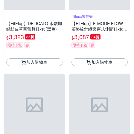
fitflopx宋慧喬
【FitFlop】DELICATO 水鑽蝴
【FitFlop】F-MODE FLOW
蝶結皮革芭蕾舞鞋-女(黑色)
菱格紋針織套穿式休閒鞋-女
(都會白)
3,323
3,087
85折
84折
$
$
限時下殺
券
限時下殺
券
加入購物車
加入購物車