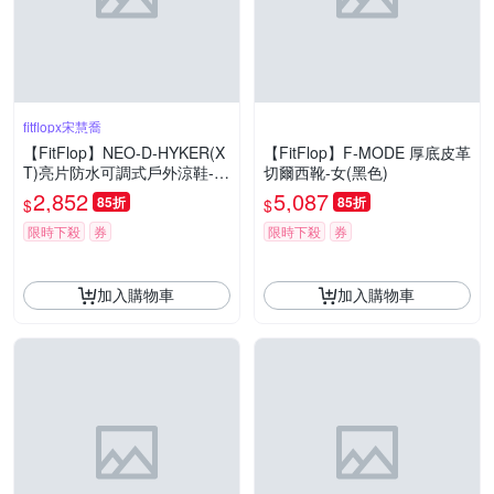
fitflopx宋慧喬
【FitFlop】NEO-D-HYKER(X
【FitFlop】F-MODE 厚底皮革
T)亮片防水可調式戶外涼鞋-女
切爾西靴-女(黑色)
(靚黑色)
2,852
5,087
85折
85折
$
$
限時下殺
券
限時下殺
券
加入購物車
加入購物車