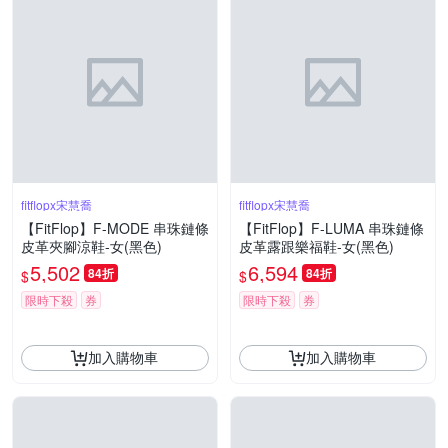
fitflopx宋慧喬
fitflopx宋慧喬
【FitFlop】F-MODE 串珠鏈條
【FitFlop】F-LUMA 串珠鏈條
皮革夾腳涼鞋-女(黑色)
皮革露跟樂福鞋-女(黑色)
5,502
6,594
84折
84折
$
$
限時下殺
券
限時下殺
券
加入購物車
加入購物車