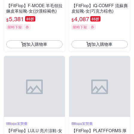
【FitFlop】F-MODE 羊毛領拉
【FitFlop】iQ-COMFF 流蘇麂
鍊皮革短靴-女(沙漠棕褐色)
皮短靴-女(巧克力棕色)
5,381
4,087
85折
85折
$
$
限時下殺
券
限時下殺
券
加入購物車
加入購物車
fitflopx宋慧喬
fitflopx宋慧喬
【FitFlop】LULU 亮片涼鞋-女
【FitFlop】PLATFFORMS 厚