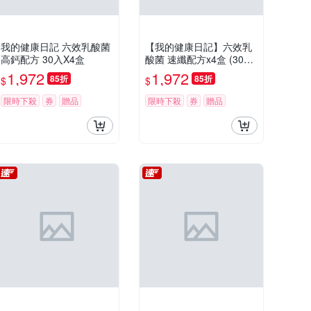
我的健康日記 六效乳酸菌
【我的健康日記】六效乳
高鈣配方 30入X4盒
酸菌 速纖配方x4盒 (30入/
盒)
1,972
1,972
85折
85折
$
$
限時下殺
券
贈品
限時下殺
券
贈品