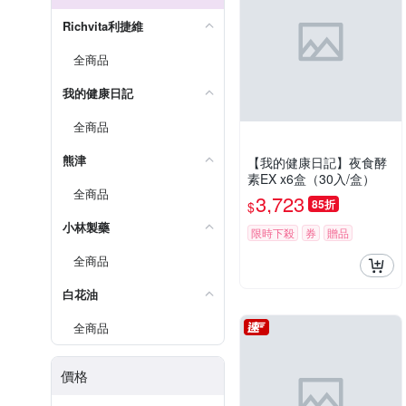
Richvita利捷維
全商品
我的健康日記
全商品
熊津
【我的健康日記】夜食酵
素EX x6盒（30入/盒）
全商品
3,723
85折
$
小林製藥
限時下殺
券
贈品
全商品
白花油
全商品
價格