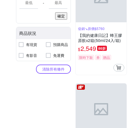
-
確定
促銷↘原價$5760
商品狀況
【我的健康日記】蜂王膠
原飲x2箱(50ml/24入/箱)
有現貨
預購商品
2,549
86折
$
有影音
免運費
限時下殺
券
贈品
清除所有條件