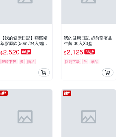
【我的健康日記】燕窩精
我的健康日記 超前部署益
萃膠原飲(50ml/24入/箱)
生菌 30入X3盒
＋蜂王膠原飲(50ml/24入/
2,520
2,125
86折
86折
$
$
箱)
限時下殺
券
贈品
限時下殺
券
贈品