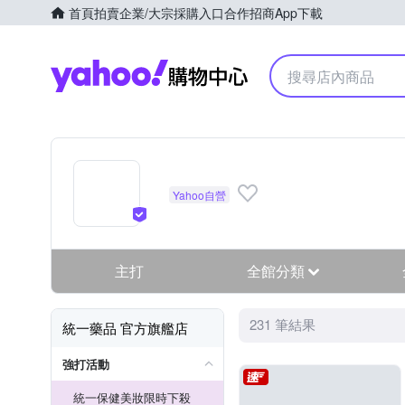
首頁
拍賣
企業/大宗採購入口
合作招商
App下載
Yahoo購物中心
主打
全館分類
231 筆結果
統一藥品 官方旗艦店
強打活動
統一保健美妝限時下殺