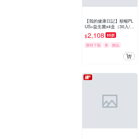
【我的健康日記】順暢PL
US+益生菌x4盒（30入/
盒)
2,108
85折
$
限時下殺
券
贈品