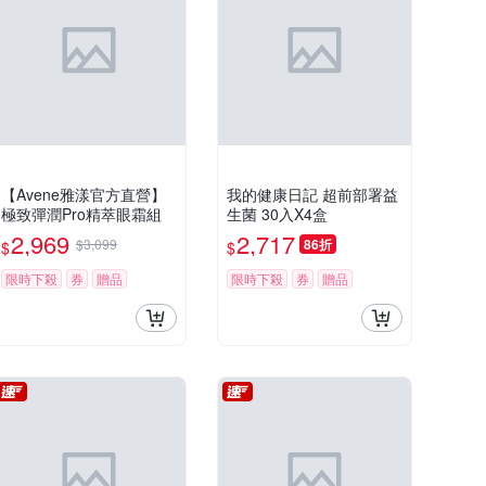
【Avene雅漾官方直營】
我的健康日記 超前部署益
極致彈潤Pro精萃眼霜組
生菌 30入X4盒
2,969
2,717
$3,099
86折
$
$
限時下殺
券
贈品
限時下殺
券
贈品