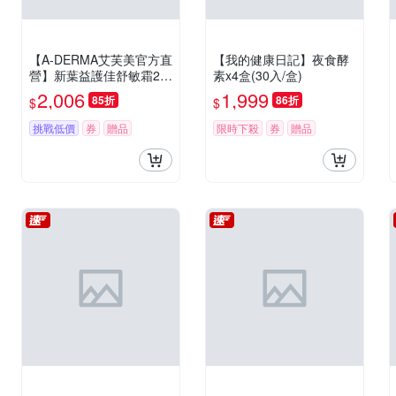
【A-DERMA艾芙美官方直
【我的健康日記】夜食酵
營】新葉益護佳舒敏霜20
素x4盒(30入/盒)
0ml 2入組
2,006
1,999
85折
86折
$
$
挑戰低價
券
贈品
限時下殺
券
贈品