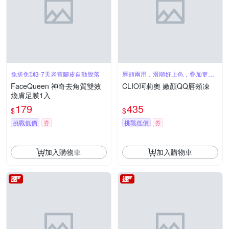
免搓免刮3-7天老舊腳皮自動脫落
唇頰兩用，滑順好上色，疊加更飽
和
FaceQueen 神奇去角質雙效
CLIO珂莉奧 嫩顏QQ唇頰凍
煥膚足膜1入
179
435
$
$
挑戰低價
券
挑戰低價
券
加入購物車
加入購物車