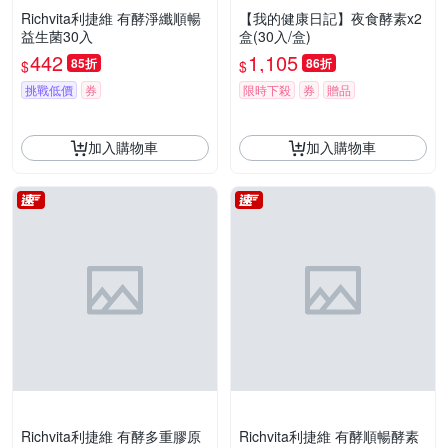
Richvita利捷維 有酵淨纖順暢
【我的健康日記】夜食酵素x2
益生菌30入
盒(30入/盒)
442
1,105
85折
86折
$
$
挑戰低價
券
限時下殺
券
贈品
加入購物車
加入購物車
Richvita利捷維 有酵多重膠原
Richvita利捷維 有酵順暢酵素