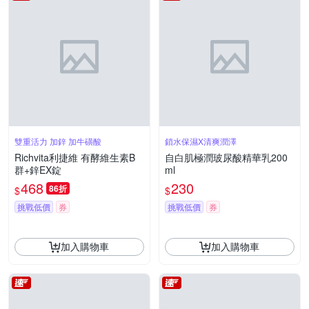
雙重活力 加鋅 加牛磺酸
鎖水保濕X清爽潤澤
Richvita利捷維 有酵維生素B
自白肌極潤玻尿酸精華乳200
群+鋅EX錠
ml
468
230
86折
$
$
挑戰低價
券
挑戰低價
券
加入購物車
加入購物車