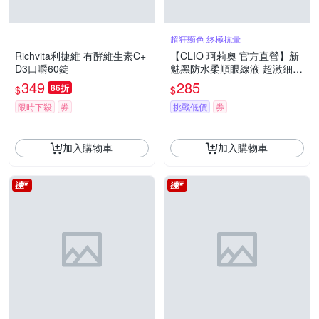
超狂顯色 終極抗暈
Richvita利捷維 有酵維生素C+
【CLIO 珂莉奧 官方直營】新
D3口嚼60錠
魅黑防水柔順眼線液 超激細紅
蓋版0.55ml
349
285
86折
$
$
限時下殺
券
挑戰低價
券
加入購物車
加入購物車