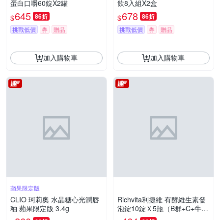
蛋白口嚼60錠X2罐
飲8入組X2盒
645
678
86折
86折
$
$
挑戰低價
券
贈品
挑戰低價
券
贈品
加入購物車
加入購物車
蘋果限定版
CLIO 珂莉奧 水晶糖心光潤唇
Richvita利捷維 有酵維生素發
釉 蘋果限定版 3.4g
泡錠10錠Ｘ5瓶（B群+C+牛磺
酸）