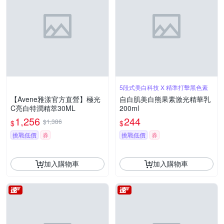
5段式美白科技 X 精準打擊黑色素
【Avene雅漾官方直營】極光
自白肌美白熊果素激光精華乳
C亮白特潤精萃30ML
200ml
1,256
244
$1,386
$
$
挑戰低價
券
挑戰低價
券
加入購物車
加入購物車