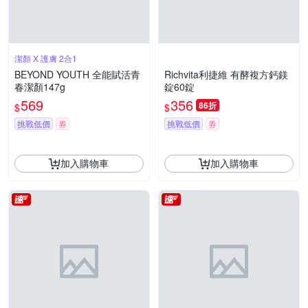
潔顏 X 護膚 2合1
BEYOND YOUTH 全能賦活青
Richvita利捷維 有酵複方鈣鎂
春潔顏147g
錠60錠
569
356
86折
$
$
挑戰低價
券
挑戰低價
券
加入購物車
加入購物車