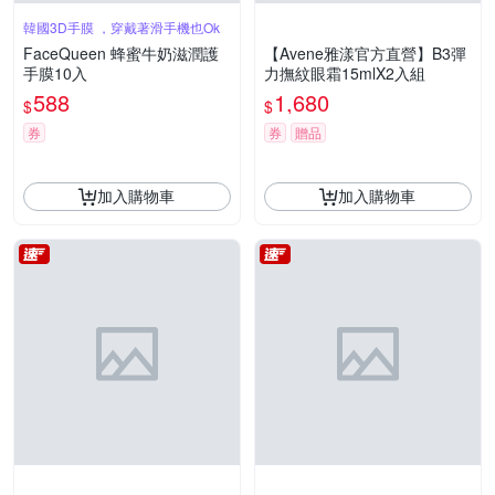
韓國3D手膜 ，穿戴著滑手機也Ok
FaceQueen 蜂蜜牛奶滋潤護
【Avene雅漾官方直營】B3彈
手膜10入
力撫紋眼霜15mlX2入組
588
1,680
$
$
券
券
贈品
加入購物車
加入購物車