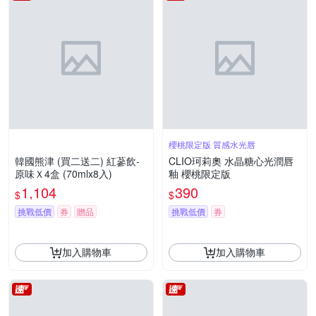
櫻桃限定版 質感水光唇
韓國熊津 (買二送二) 紅蔘飲-
CLIO珂莉奧 水晶糖心光潤唇
原味Ｘ4盒 (70mlx8入)
釉 櫻桃限定版
1,104
390
$
$
挑戰低價
券
贈品
挑戰低價
券
加入購物車
加入購物車