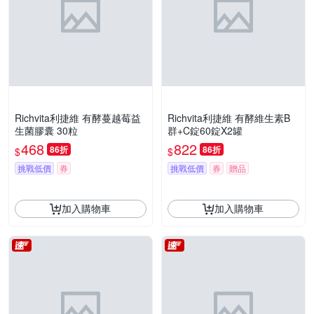
Richvita利捷維 有酵蔓越莓益
Richvita利捷維 有酵維生素B
生菌膠囊 30粒
群+C錠60錠X2罐
468
822
86折
86折
$
$
挑戰低價
券
挑戰低價
券
贈品
加入購物車
加入購物車