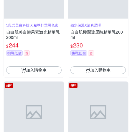
5段式美白科技 X 精準打擊黑色素
鎖水保濕X清爽潤澤
自白肌美白熊果素激光精華乳
自白肌極潤玻尿酸精華乳200
200ml
ml
244
230
$
$
挑戰低價
券
挑戰低價
券
加入購物車
加入購物車