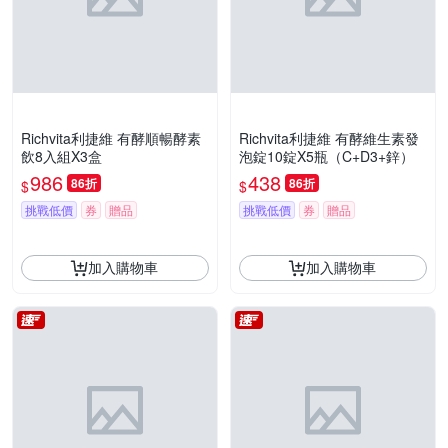
Richvita利捷維 有酵順暢酵素
Richvita利捷維 有酵維生素發
飲8入組X3盒
泡錠10錠X5瓶（C+D3+鋅）
986
438
86折
86折
$
$
挑戰低價
券
贈品
挑戰低價
券
贈品
加入購物車
加入購物車