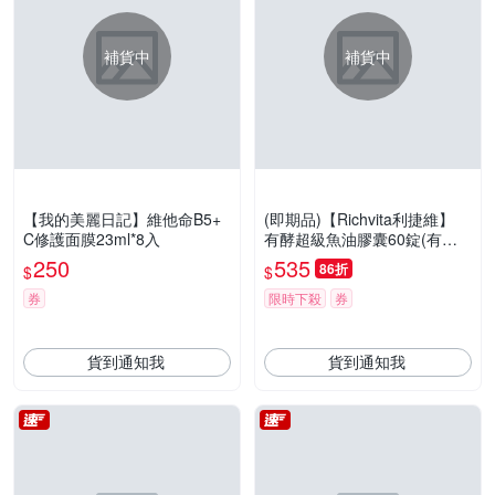
補貨中
補貨中
【我的美麗日記】維他命B5+
(即期品)【Richvita利捷維】
C修護面膜23ml*8入
有酵超級魚油膠囊60錠(有效
日期:20270511)
250
535
86折
$
$
券
限時下殺
券
貨到通知我
貨到通知我