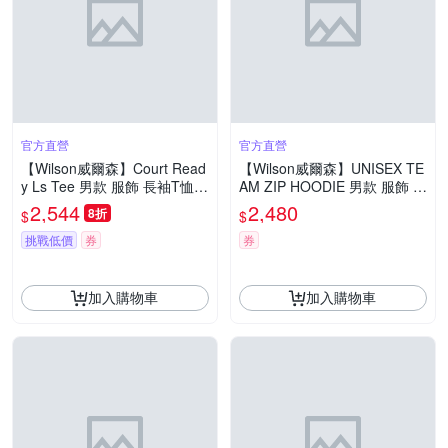
官方直營
官方直營
【Wilson威爾森】Court Read
【Wilson威爾森】UNISEX TE
y Ls Tee 男款 服飾 長袖T恤
AM ZIP HOODIE 男款 服飾 圓
黑色/梧桐樹綠
領衛衣/大學T 海軍藍
2,544
2,480
8折
$
$
挑戰低價
券
券
加入購物車
加入購物車