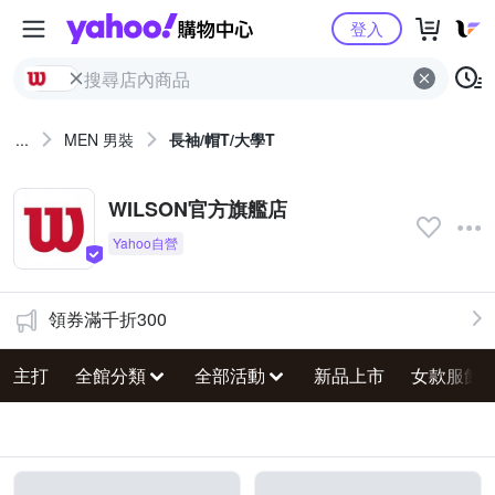
Yahoo購物中心
登入
...
MEN 男裝
長袖/帽T/大學T
WILSON官方旗艦店
領券滿千折300
主打
全館分類
全部活動
新品上市
女款服飾