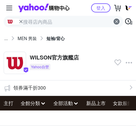
Yahoo購物中心
登入
...
MEN 男裝
短袖/背心
WILSON官方旗艦店
領券滿千折300
主打
全館分類
全部活動
新品上市
女款服飾