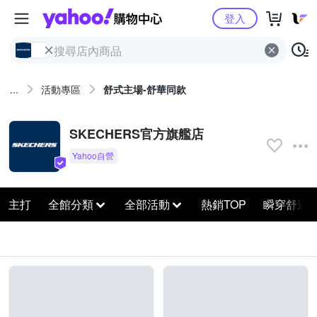
Yahoo購物中心
登入
...
活動專區
舒式主場-舒華同款
SKECHERS官方旗艦店
主打
全館分類
全部活動
熱銷TOP
瞬穿舒適