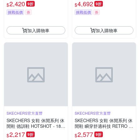
寬楦款 - 254154WWBK
172210PWMT
2,420
4,692
9折
9折
$
$
挑戰低價
券
挑戰低價
券
加入購物車
加入購物車
SKECHERS官方直營
SKECHERS官方直營
SKECHERS 女鞋 休閒系列 休
SKECHERS 女鞋 休閒系列 休
閒鞋 德訓鞋 HOTSHOT - 185
閒鞋 瞬穿舒適科技 RETRO LI
234LBMT
TE - 104782CHAR
2,217
2,577
9折
9折
$
$