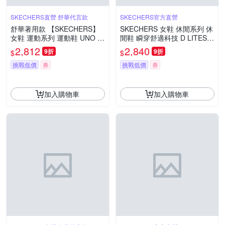
SKECHERS直營 舒華代言款
SKECHERS官方直營
舒華著用款 【SKECHERS】
SKECHERS 女鞋 休閒系列 休
女鞋 運動系列 運動鞋 UNO R
閒鞋 瞬穿舒適科技 D LITES
YZE - 177606LTGY
5.0 - 2026 CNY飛馬奔騰限定
2,812
2,840
9折
9折
$
$
版 - 800033NTBR
挑戰低價
券
挑戰低價
券
加入購物車
加入購物車