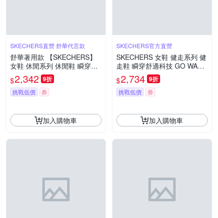
SKECHERS直營 舒華代言款
SKECHERS官方直營
舒華著用款 【SKECHERS】
SKECHERS 女鞋 健走系列 健
女鞋 休閒系列 休閒鞋 瞬穿舒
走鞋 瞬穿舒適科技 GO WALK
適科技 HOTSHOT 寬楦款 - 18
8_BCA 寬楦款 - 125931WBK
2,342
2,734
9折
9折
$
$
5322WWBK
W
挑戰低價
券
挑戰低價
券
加入購物車
加入購物車