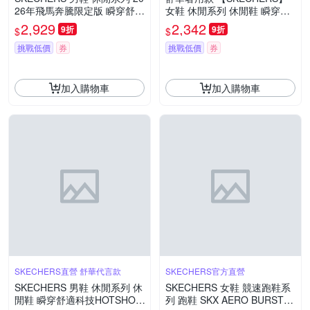
26年飛馬奔騰限定版 瞬穿舒適
女鞋 休閒系列 休閒鞋 瞬穿舒
科技 D LITES 5.0 - 2026 CNY
適科技 HOTSHOT 寬楦款 - 18
2,929
2,342
9折
9折
$
$
- 802030WRD
5322WBKW
挑戰低價
券
挑戰低價
券
加入購物車
加入購物車
SKECHERS直營 舒華代言款
SKECHERS官方直營
SKECHERS 男鞋 休閒系列 休
SKECHERS 女鞋 競速跑鞋系
閒鞋 瞬穿舒適科技HOTSHOT
列 跑鞋 SKX AERO BURST -