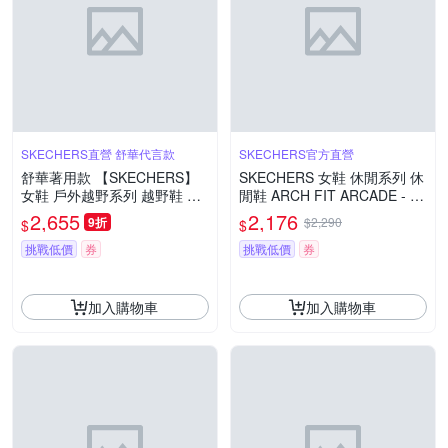
SKECHERS直營 舒華代言款
SKECHERS官方直營
舒華著用款 【SKECHERS】
SKECHERS 女鞋 休閒系列 休
女鞋 戶外越野系列 越野鞋 SK
閒鞋 ARCH FIT ARCADE - 17
ECHERS D LUX PRO - 1802
7204WHT
2,655
2,176
9折
$2,290
$
$
61NTPK
挑戰低價
券
挑戰低價
券
加入購物車
加入購物車