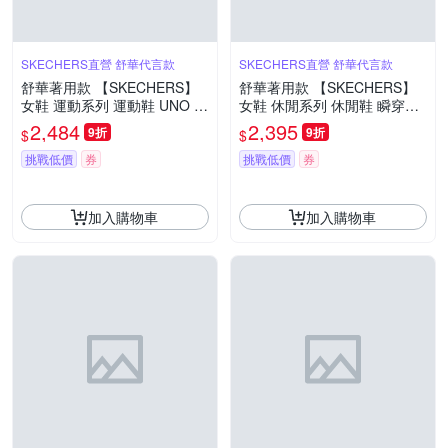
SKECHERS直營 舒華代言款
SKECHERS直營 舒華代言款
舒華著用款 【SKECHERS】
舒華著用款 【SKECHERS】
女鞋 運動系列 運動鞋 UNO R
女鞋 休閒系列 休閒鞋 瞬穿舒
YZE - 177606CCBK
適科技 D LITES - 150537WS
2,484
2,395
9折
9折
$
$
L
挑戰低價
券
挑戰低價
券
加入購物車
加入購物車