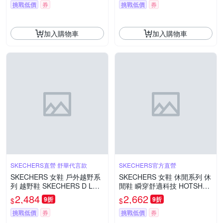
挑戰低價
券
挑戰低價
券
加入購物車
加入購物車
SKECHERS直營 舒華代言款
SKECHERS官方直營
SKECHERS 女鞋 戶外越野系
SKECHERS 女鞋 休閒系列 休
列 越野鞋 SKECHERS D LUX
閒鞋 瞬穿舒適科技 HOTSHOT
PRO - 180261CCPR
寬楦款 - 2026 CNY飛馬奔騰
2,484
2,662
9折
9折
$
$
限定版 - 800034WBLK
挑戰低價
券
挑戰低價
券