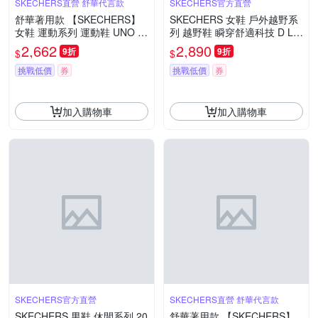
SKECHERS直營 舒華代言款
SKECHERS官方直營
舒華著用款 【SKECHERS】
SKECHERS 女鞋 戶外越野系
女鞋 運動系列 運動鞋 UNO R
列 越野鞋 瞬穿舒適科技 D LIT
YZE - 177606PKMT
ES HIKER - COZY FIT - 1801
2,662
2,890
9折
9折
$
$
14NTBR
挑戰低價
券
挑戰低價
券
加入購物車
加入購物車
SKECHERS官方直營
SKECHERS直營 舒華代言款
SKECHERS 男鞋 休閒系列 20
舒華著用款 【SKECHERS】