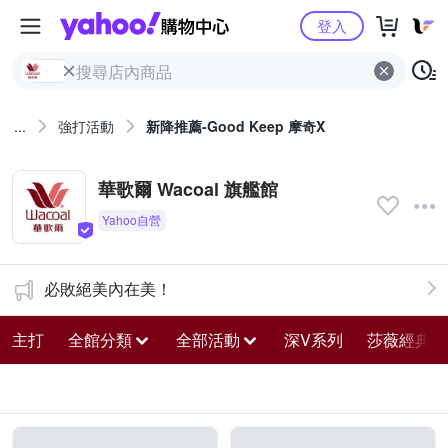
Yahoo購物中心
登入
...
強打活動
新降推薦-Good Keep 摩奇X
華歌爾 Wacoal 旗艦館
必敗絕美內在美！
主打
全館分類
全部活動
深V系列
莎薇經典熱