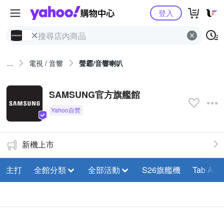
Yahoo購物中心
登入
...
電視 / 音響
聲霸/音響喇叭
SAMSUNG官方旗艦館
新機上市
主打
全館分類
全部活動
S26旗艦機
Tab A11