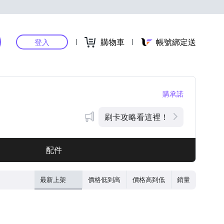
購物車
帳號綁定送
登入
購承諾
刷卡攻略看這裡！
配件
最新上架
價格低到高
價格高到低
銷量