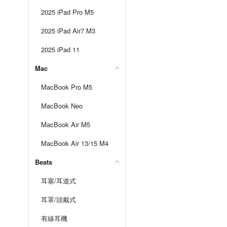
2025 iPad Pro M5
2025 iPad Air7 M3
2025 iPad 11
Mac
MacBook Pro M5
MacBook Neo
MacBook Air M5
MacBook Air 13/15 M4
Beats
耳塞/耳道式
耳罩/頭戴式
有線耳機