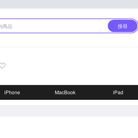
搜尋
iPhone
MacBook
iPad