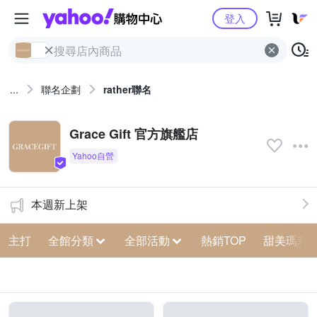
Yahoo購物中心
登入
...
聯名企劃
rather聯名
Grace Gift 官方旗艦店
本週新上架
主打
全館分類
全部活動
熱銷TOP
甜美瑪莉