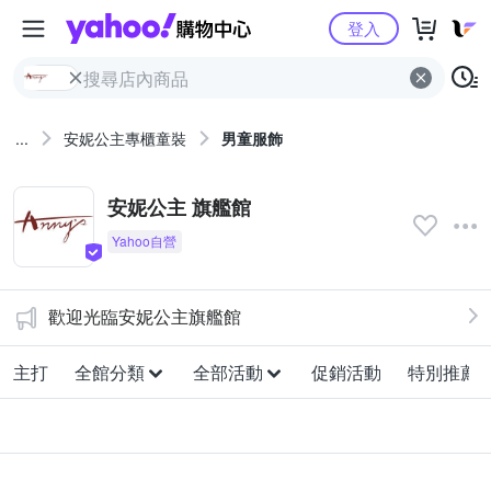
Yahoo購物中心
登入
...
安妮公主專櫃童裝
男童服飾
安妮公主 旗艦館
歡迎光臨安妮公主旗艦館
主打
全館分類
全部活動
促銷活動
特別推薦