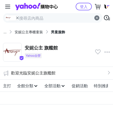
Yahoo購物中心
登入
...
安妮公主專櫃童裝
男童服飾
安妮公主 旗艦館
歡迎光臨安妮公主旗艦館
主打
全館分類
全部活動
促銷活動
特別推薦