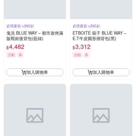
必買夏裝↘390起
必買夏裝↘390起
鬼洗 BLUE WAY – 都市遊俠滿
ETBOITE 箱子 BLUE WAY –
版戰術後背包(藍綠)
E.T牛皮圓形側背包(黑)
4,482
3,312
$
$
活動
券
活動
券
加入購物車
加入購物車