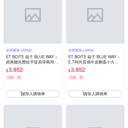
必買夏裝↘390起
必買夏裝↘390起
ET BOiTE 箱子 BLUE WAY –
ET BOiTE 箱子 BLUE WAY –
經典鱷魚壓紋手提肩背兩用牛
E.T時尚質感牛皮翻蓋小方包
皮托特包
(可可灰)
3,852
3,852
$
$
活動
券
活動
券
加入購物車
加入購物車