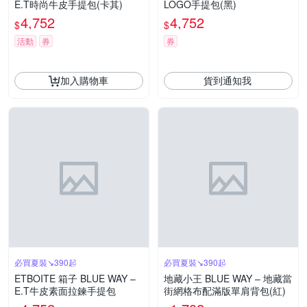
E.T時尚牛皮手提包(卡其)
LOGO手提包(黑)
4,752
4,752
$
$
活動
券
券
加入購物車
貨到通知我
必買夏裝↘390起
必買夏裝↘390起
ETBOITE 箱子 BLUE WAY –
地藏小王 BLUE WAY – 地藏當
E.T牛皮素面拉鍊手提包
街網格布配滿版單肩背包(紅)