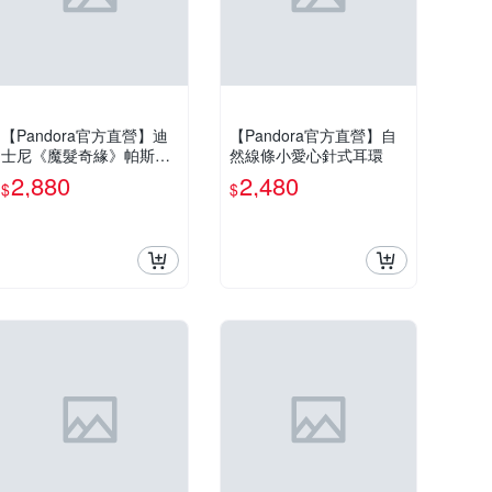
【Pandora官方直營】迪
【Pandora官方直營】自
士尼《魔髮奇緣》帕斯卡
然線條小愛心針式耳環
造型變色串飾
2,880
2,480
$
$