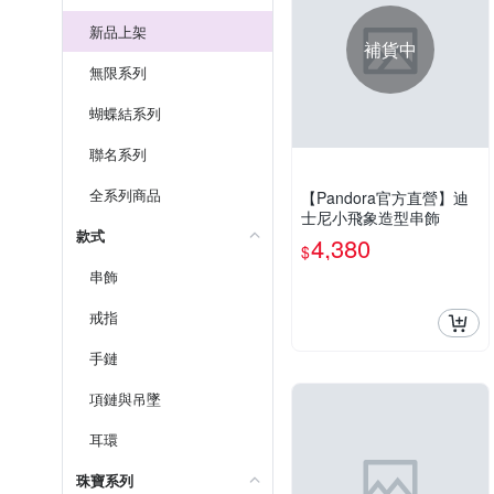
新品上架
補貨中
無限系列
蝴蝶結系列
聯名系列
全系列商品
【Pandora官方直營】迪
士尼小飛象造型串飾
款式
4,380
$
串飾
戒指
手鏈
項鏈與吊墜
耳環
珠寶系列