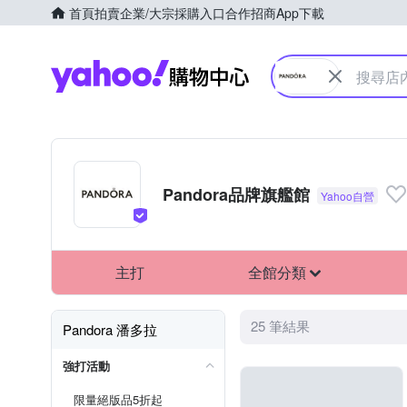
首頁
拍賣
企業/大宗採購入口
合作招商
App下載
Yahoo購物中心
Pandora品牌旗艦館
主打
全館分類
25 筆結果
Pandora 潘多拉
強打活動
限量絕版品5折起