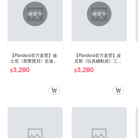
補貨中
補貨中
【Pandora官方直營】迪
【Pandora官方直營】皮
士尼《星際寶貝》史迪奇
克斯《玩具總動員》三眼
Murano 琉璃玫瑰造型串
怪造型串飾
3,280
3,280
$
$
飾