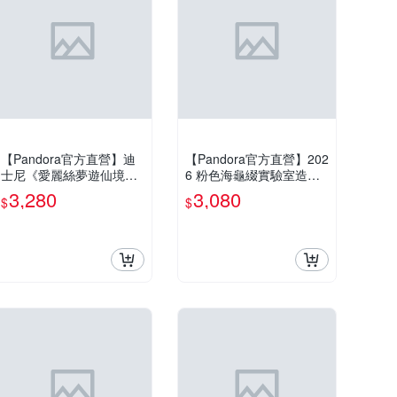
【Pandora官方直營】迪
【Pandora官方直營】202
士尼《愛麗絲夢遊仙境》
6 粉色海龜綴實驗室造鑽
柴郡貓造型串飾
石吊飾
3,280
3,080
$
$