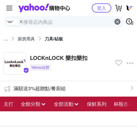
Yahoo購物中心
登入
...
廚房用具
刀具/砧板
LOCKnLOCK 樂扣樂扣
滿額送3%超贈點/餐廚組
主打
全館分類
全部活動
保鮮系列
杯瓶壺系