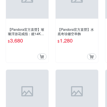
【Pandora官方直營】璀
【Pandora官方直營】水
璨浮游花戒指：鍍14K玫
底奇珍鏤空串飾
瑰金
3,680
1,280
$
$