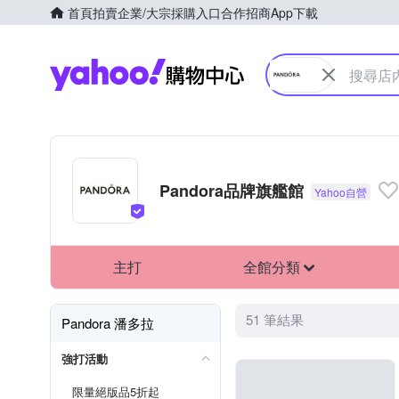
首頁
拍賣
企業/大宗採購入口
合作招商
App下載
Yahoo購物中心
Pandora品牌旗艦館
主打
全館分類
51 筆結果
Pandora 潘多拉
強打活動
限量絕版品5折起