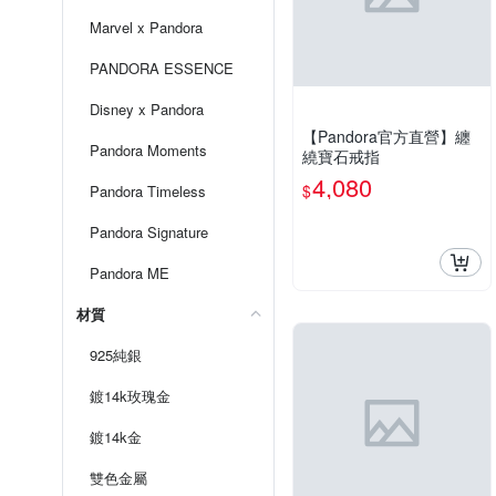
Marvel x Pandora
PANDORA ESSENCE
Disney x Pandora
【Pandora官方直營】纏
Pandora Moments
繞寶石戒指
4,080
$
Pandora Timeless
Pandora Signature
Pandora ME
材質
925純銀
鍍14k玫瑰金
鍍14k金
雙色金屬