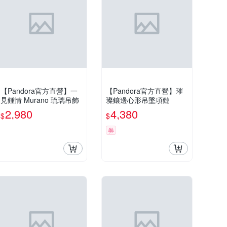
【Pandora官方直營】一
【Pandora官方直營】璀
見鍾情 Murano 琉璃吊飾
璨鑲邊心形吊墜項鏈
2,980
4,380
$
$
券