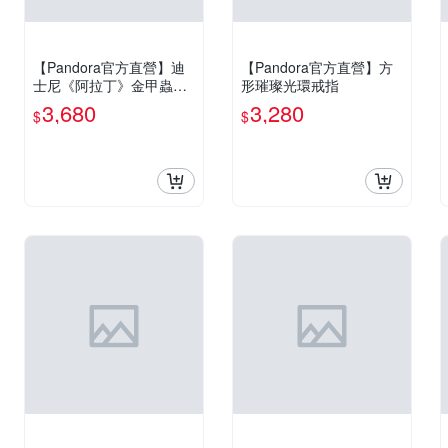
【Pandora官方直營】迪
【Pandora官方直營】方
士尼《阿拉丁》金甲蟲造
形璀璨光環戒指
型吊飾
3,680
3,280
$
$