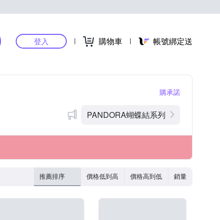
購物車
帳號綁定送
登入
購承諾
PANDORA蝴蝶結系列
推薦排序
價格低到高
價格高到低
銷量