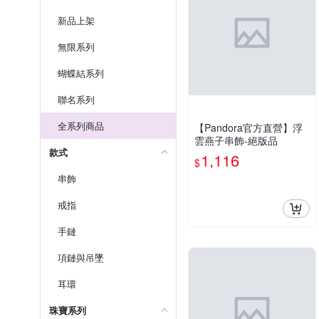
新品上架
無限系列
蝴蝶結系列
聯名系列
全系列商品
【Pandora官方直營】浮
雲燕子串飾-絕版品
款式
1,116
$
串飾
戒指
手鏈
項鏈與吊墜
耳環
珠寶系列