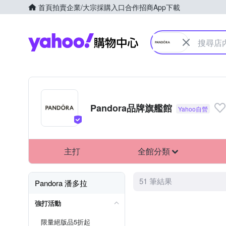
首頁
拍賣
企業/大宗採購入口
合作招商
App下載
Yahoo購物中心
Pandora品牌旗艦館
主打
全館分類
51 筆結果
Pandora 潘多拉
強打活動
限量絕版品5折起