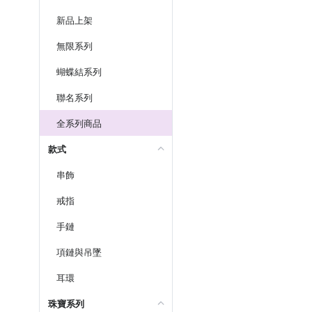
新品上架
無限系列
蝴蝶結系列
聯名系列
全系列商品
款式
串飾
戒指
手鏈
項鏈與吊墜
耳環
珠寶系列