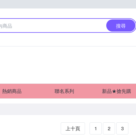
搜尋
熱銷商品
聯名系列
新品★搶先購
上十頁
1
2
3