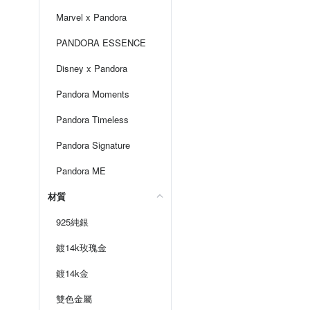
Marvel x Pandora
PANDORA ESSENCE
Disney x Pandora
Pandora Moments
Pandora Timeless
Pandora Signature
Pandora ME
材質
925純銀
鍍14k玫瑰金
鍍14k金
雙色金屬