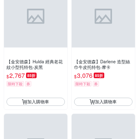
【金安德森】Hulda 經典老花
【金安德森】Darlene 造型絲
紋小型托特包-炭黑
巾牛皮托特包-摩卡
2,767
3,076
85折
85折
$
$
限時下殺
券
限時下殺
券
加入購物車
加入購物車