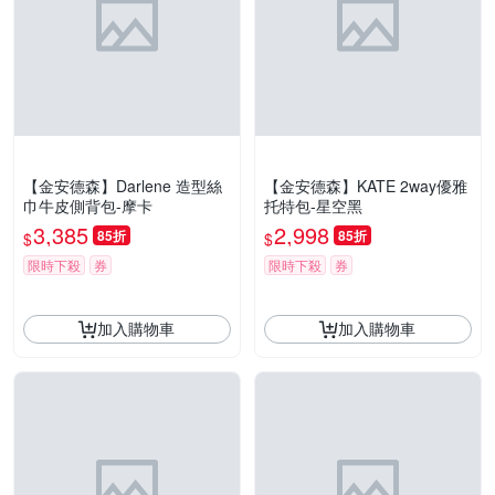
【金安德森】Darlene 造型絲
【金安德森】KATE 2way優雅
巾牛皮側背包-摩卡
托特包-星空黑
3,385
2,998
85折
85折
$
$
限時下殺
券
限時下殺
券
加入購物車
加入購物車