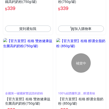
鐵高鈣奶粉(750g/罐)
粉(750g/罐)
339
339
$
$
貨到通知我
加入購物車
補貨中
全國第一罐國家雙認證的奶粉
100%紐西蘭乳源，醇濃美味
【官方直營】桂格 雙效健康益
【官方直營】桂格 醇濃全脂奶
生菌高鈣奶粉(750g/罐)
粉 (850g/罐)