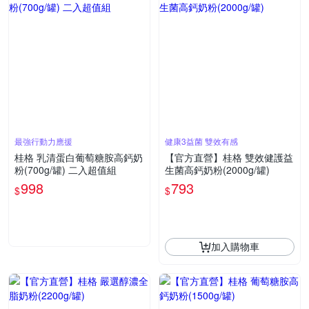
最強行動力應援
健康3益菌 雙效有感
桂格 乳清蛋白葡萄糖胺高鈣奶
【官方直營】桂格 雙效健護益
粉(700g/罐) 二入超值組
生菌高鈣奶粉(2000g/罐)
998
793
$
$
加入購物車