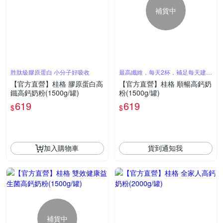
補貨中
胜肽級膠原蛋白 小分子好吸收
最高纖維，每天2杯，補足每天建議
攝取量
【官方直營】桂格 膠原蛋白高
【官方直營】桂格 順暢高鈣奶
鐵高鈣奶粉(1500g/罐)
粉(1500g/罐)
619
619
$
$
加入購物車
貨到通知我
補貨中