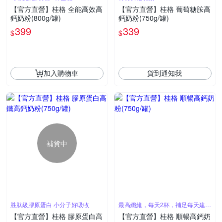
【官方直營】桂格 全能高效高
【官方直營】桂格 葡萄糖胺高
鈣奶粉(800g/罐)
鈣奶粉(750g/罐)
399
339
$
$
加入購物車
貨到通知我
補貨中
胜肽級膠原蛋白 小分子好吸收
最高纖維，每天2杯，補足每天建議
攝取量
【官方直營】桂格 膠原蛋白高
【官方直營】桂格 順暢高鈣奶