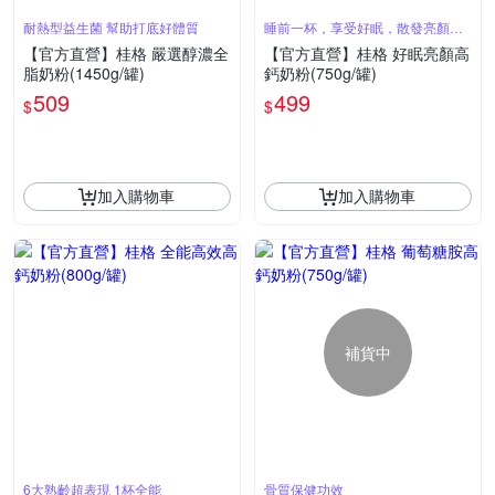
耐熱型益生菌 幫助打底好體質
睡前一杯，享受好眠，散發亮顏光
采
【官方直營】桂格 嚴選醇濃全
【官方直營】桂格 好眠亮顏高
脂奶粉(1450g/罐)
鈣奶粉(750g/罐)
509
499
$
$
加入購物車
加入購物車
補貨中
6大熟齡超表現 1杯全能
骨質保健功效