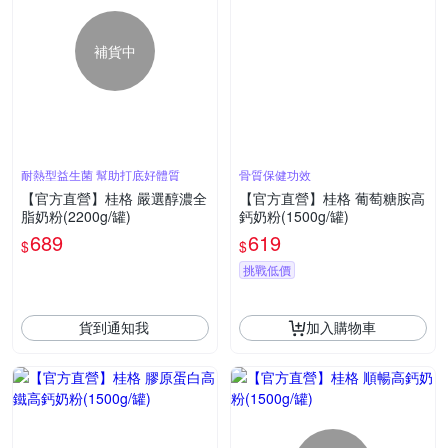
補貨中
耐熱型益生菌 幫助打底好體質
骨質保健功效
【官方直營】桂格 嚴選醇濃全
【官方直營】桂格 葡萄糖胺高
脂奶粉(2200g/罐)
鈣奶粉(1500g/罐)
689
619
$
$
挑戰低價
貨到通知我
加入購物車