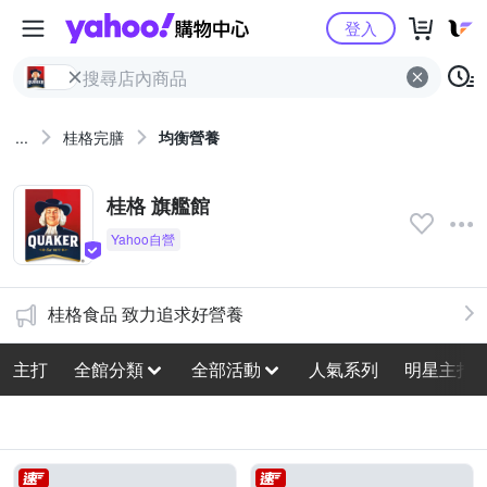
Yahoo購物中心
登入
...
桂格完膳
均衡營養
桂格 旗艦館
桂格食品 致力追求好營養
主打
全館分類
全部活動
人氣系列
明星主打