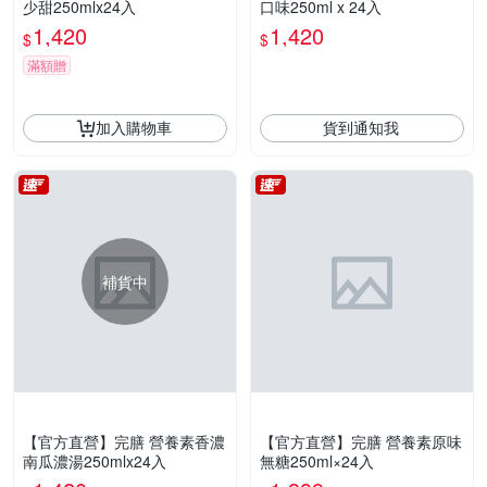
少甜250mlx24入
口味250ml x 24入
1,420
1,420
$
$
滿額贈
加入購物車
貨到通知我
補貨中
【官方直營】完膳 營養素香濃
【官方直營】完膳 營養素原味
南瓜濃湯250mlx24入
無糖250ml×24入