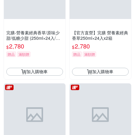
完膳-營養素經典香草/原味少
【官方直營】完膳 營養素經典
甜/低糖少甜 (250ml×24入/箱)
香草250ml×24入x2箱
任選2箱
2,780
2,780
$
$
贈品
滿額贈
贈品
滿額贈
加入購物車
加入購物車