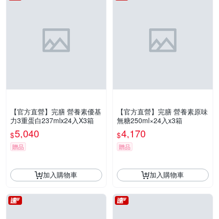
【官方直營】完膳 營養素優基
【官方直營】完膳 營養素原味
力3重蛋白237mlx24入X3箱
無糖250ml×24入x3箱
5,040
4,170
$
$
贈品
贈品
加入購物車
加入購物車