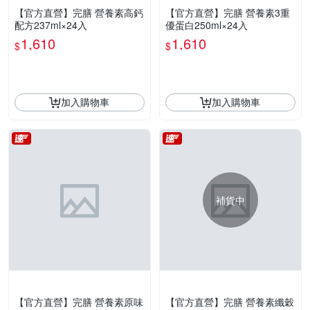
【官方直營】完膳 營養素高鈣
【官方直營】完膳 營養素3重
配方237ml×24入
優蛋白250ml×24入
1,610
1,610
$
$
加入購物車
加入購物車
補貨中
【官方直營】完膳 營養素原味
【官方直營】完膳 營養素纖穀