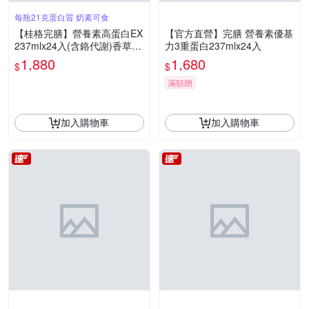
每瓶21克蛋白質 奶素可食
【桂格完膳】營養素高蛋白EX
【官方直營】完膳 營養素優基
237mlx24入(含鉻代謝)香草口
力3重蛋白237mlx24入
味
1,880
1,680
$
$
滿額贈
加入購物車
加入購物車