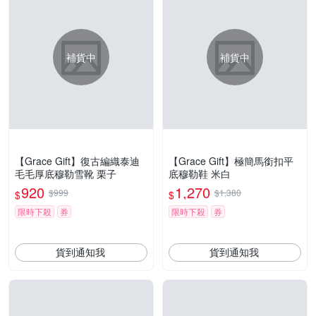
補貨中
補貨中
【Grace Gift】復古編織泰迪
【Grace Gift】極簡馬銜扣平
毛毛厚底穆勒雪靴 栗子
底穆勒鞋 米白
920
1,270
$999
$1,380
$
$
限時下殺
券
限時下殺
券
貨到通知我
貨到通知我