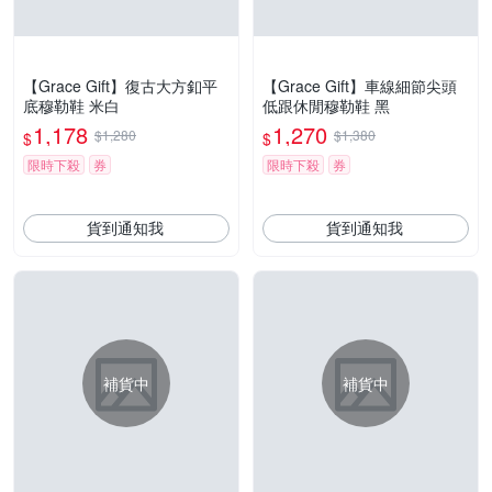
【Grace Gift】復古大方釦平
【Grace Gift】車線細節尖頭
底穆勒鞋 米白
低跟休閒穆勒鞋 黑
1,178
1,270
$1,280
$1,380
$
$
限時下殺
券
限時下殺
券
貨到通知我
貨到通知我
補貨中
補貨中