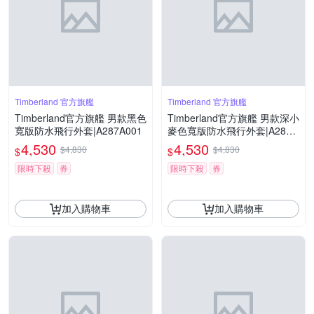
Timberland 官方旗艦
Timberland 官方旗艦
Timberland官方旗艦 男款黑色
Timberland官方旗艦 男款深小
寬版防水飛行外套|A287A001
麥色寬版防水飛行外套|A287A
EH2
4,530
4,530
$4,830
$4,830
$
$
限時下殺
券
限時下殺
券
加入購物車
加入購物車