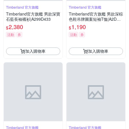
Timberland 官方旗艦
Timberland 官方旗艦
Timberland官方旗艦 男款深寶
Timberland官方旗艦 男款深棕
石藍長袖襯衫|A299D433
色鞋吊牌圖案短袖T恤|A2DPE
C35
2,380
1,190
$
$
活動
券
活動
券
加入購物車
加入購物車
Timberland 官方旗艦
Timberland 官方旗艦