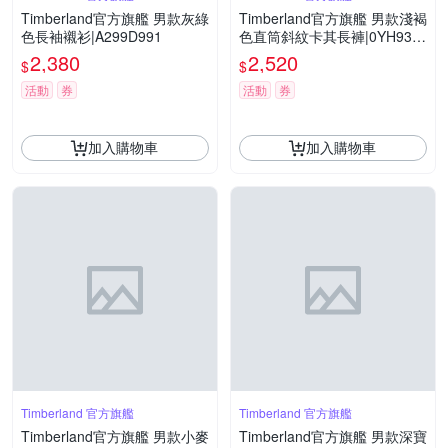
Timberland官方旗艦 男款灰綠
Timberland官方旗艦 男款淺褐
色長袖襯衫|A299D991
色直筒斜紋卡其長褲|0YH93D
F0
2,380
2,520
$
$
活動
券
活動
券
加入購物車
加入購物車
Timberland 官方旗艦
Timberland 官方旗艦
Timberland官方旗艦 男款小麥
Timberland官方旗艦 男款深寶