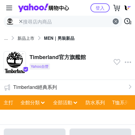
Yahoo購物中心
登入
...
新品上市
MEN｜男裝新品
Timberland官方旗艦館
Timberland經典系列
主打
全館分類
全部活動
防水系列
T恤系列