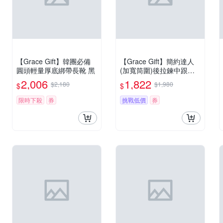
【Grace Gift】韓團必備
【Grace Gift】簡約達人
圓頭輕量厚底綁帶長靴 黑
(加寬筒圍)後拉鍊中跟長
靴 黑
2,006
1,822
$2,180
$1,980
$
$
限時下殺
券
挑戰低價
券