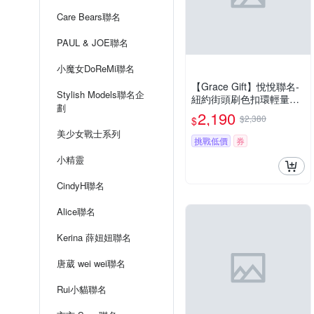
Care Bears聯名
PAUL & JOE聯名
小魔女DoReMi聯名
【Grace Gift】悅悅聯名-
Stylish Models聯名企
紐約街頭刷色扣環輕量厚
劃
底長靴 黑
2,190
$2,380
$
美少女戰士系列
挑戰低價
券
小精靈
CindyH聯名
Alice聯名
Kerina 薛妞妞聯名
唐葳 wei wei聯名
Rui小貓聯名