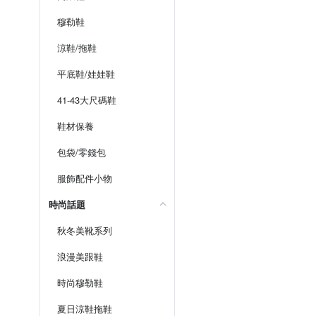
穆勒鞋
涼鞋/拖鞋
平底鞋/娃娃鞋
41-43大尺碼鞋
鞋材保養
包袋/零錢包
服飾配件小物
時尚話題
秋冬美靴系列
浪漫美跟鞋
時尚穆勒鞋
夏日涼鞋拖鞋