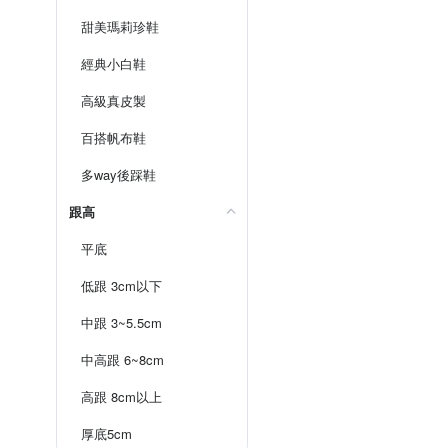
甜美瑪莉珍鞋
經典小白鞋
高級真皮製
百搭帆布鞋
多way後踩鞋
跟高
平底
低跟 3cm以下
中跟 3~5.5cm
中高跟 6~8cm
高跟 8cm以上
厚底5cm