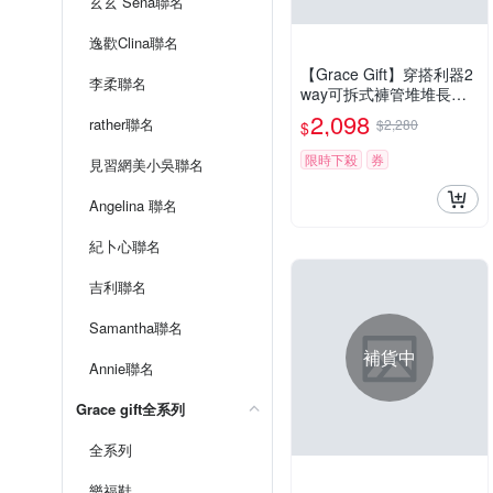
玄玄 Sena聯名
逸歡Clina聯名
【Grace Gift】穿搭利器2
李柔聯名
way可拆式褲管堆堆長靴
黑
2,098
rather聯名
$2,280
$
限時下殺
券
見習網美小吳聯名
Angelina 聯名
紀卜心聯名
吉利聯名
Samantha聯名
補貨中
Annie聯名
Grace gift全系列
全系列
樂福鞋