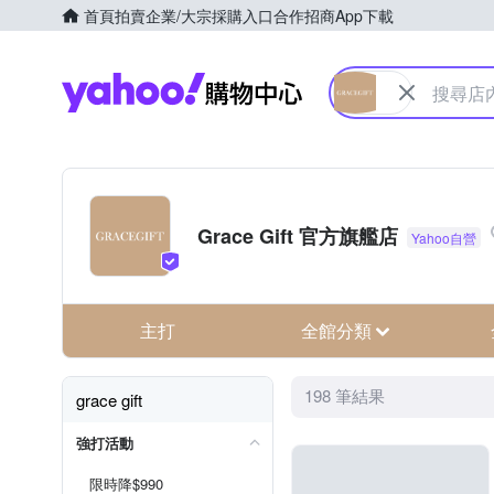
首頁
拍賣
企業/大宗採購入口
合作招商
App下載
Yahoo購物中心
Grace Gift 官方旗艦店
主打
全館分類
198 筆結果
grace gift
強打活動
限時降$990