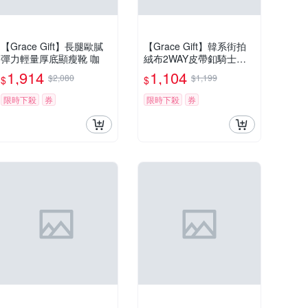
【Grace Gift】長腿歐膩
【Grace Gift】韓系街拍
彈力輕量厚底顯瘦靴 咖
絨布2WAY皮帶釦騎士靴
卡其
1,914
1,104
$2,080
$1,199
$
$
限時下殺
券
限時下殺
券