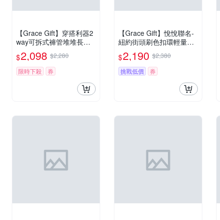
【Grace Gift】穿搭利器2
【Grace Gift】悅悅聯名-
way可拆式褲管堆堆長靴
紐約街頭刷色扣環輕量厚
卡其
底長靴 棕
2,098
2,190
$2,280
$2,380
$
$
限時下殺
券
挑戰低價
券