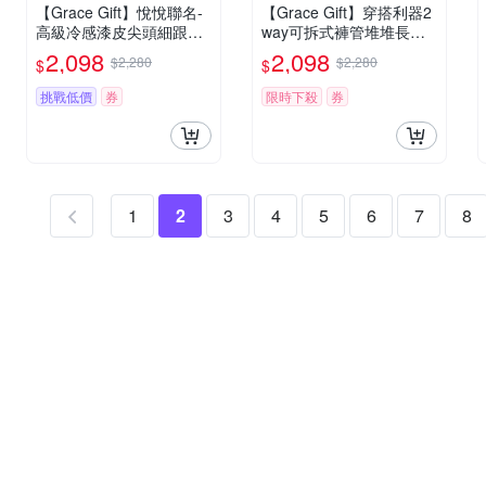
【Grace Gift】悅悅聯名-
【Grace Gift】穿搭利器2
高級冷感漆皮尖頭細跟及
way可拆式褲管堆堆長靴
膝長靴 咖
咖
2,098
2,098
$2,280
$2,280
$
$
挑戰低價
券
限時下殺
券
1
2
3
4
5
6
7
8