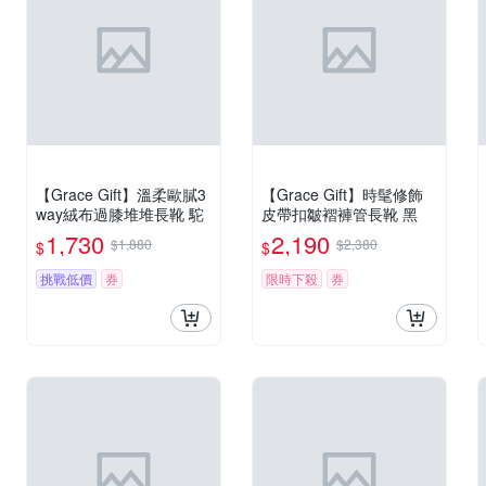
【Grace Gift】溫柔歐膩3
【Grace Gift】時髦修飾
way絨布過膝堆堆長靴 駝
皮帶扣皺褶褲管長靴 黑
1,730
2,190
$1,880
$2,380
$
$
挑戰低價
券
限時下殺
券