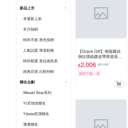
新品上市
本週新上架
本月熱銷
時尚不敗 黑色指標
人氣話題 厚底鞋靴
【Grace Gift】俐落圓頭
側拉環繞踝皮帶厚底長靴
時尚精選 美拉德色系
棕
2,006
$2,180
$
經典百搭 白鞋特輯
限時下殺
券
聯名企劃
Wasabi Bear系列
YUE悅悅聯名
Yijieee奕潔聯名
潘潘聯名