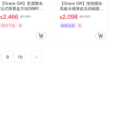
【Grace Gift】奕潔聯名-
【Grace Gift】悅悅聯名-
法式珠寶盒方頭2WAY珍
高級冷感漆皮尖頭細跟及
珠顯瘦長靴 米白
膝長靴 黑
2,466
2,098
$2,680
$2,280
$
$
限時下殺
券
挑戰低價
券
9
10