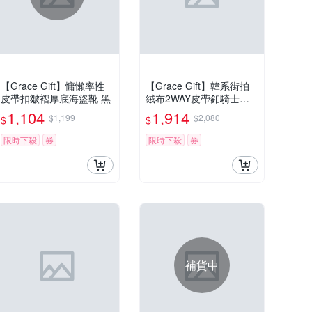
【Grace Gift】慵懶率性
【Grace Gift】韓系街拍
皮帶扣皺褶厚底海盜靴 黑
絨布2WAY皮帶釦騎士靴
黑
1,104
1,914
$1,199
$2,080
$
$
限時下殺
券
限時下殺
券
補貨中