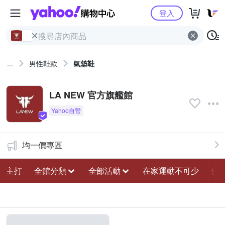
Yahoo購物中心
登入
...
男性鞋款
氣墊鞋
LA NEW 官方旗艦館
均一價專區
主打
全館分類
全部活動
在家運動不可少
優