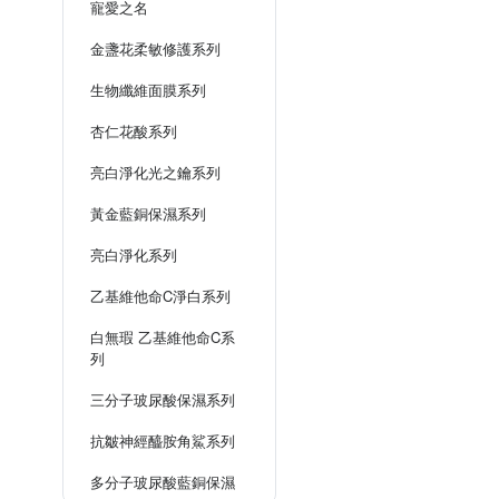
寵愛之名
金盞花柔敏修護系列
生物纖維面膜系列
杏仁花酸系列
亮白淨化光之鑰系列
黃金藍銅保濕系列
亮白淨化系列
乙基維他命C淨白系列
白無瑕 乙基維他命C系
列
三分子玻尿酸保濕系列
抗皺神經醯胺角鯊系列
多分子玻尿酸藍銅保濕