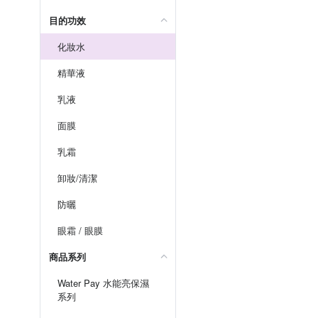
目的功效
化妝水
精華液
乳液
面膜
乳霜
卸妝/清潔
防曬
眼霜 / 眼膜
商品系列
Water Pay 水能亮保濕
系列