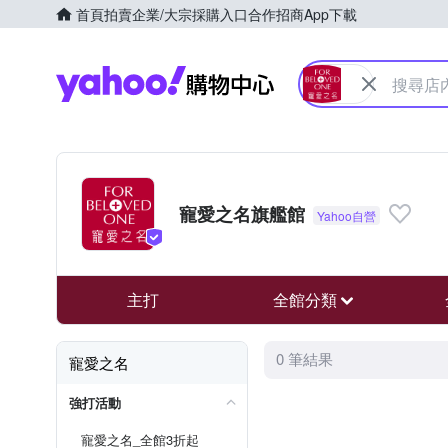
首頁
拍賣
企業/大宗採購入口
合作招商
App下載
Yahoo購物中心
寵愛之名旗艦館
主打
全館分類
0 筆結果
寵愛之名
強打活動
寵愛之名_全館3折起