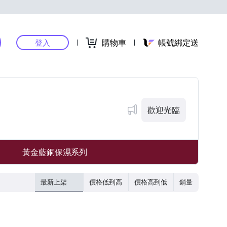
購物車
帳號綁定送
登入
歡迎光臨
黃金藍銅保濕系列
最新上架
價格低到高
價格高到低
銷量