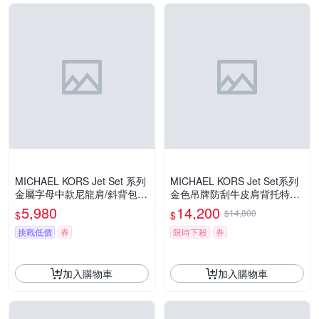
MICHAEL KORS Jet Set 系列
MICHAEL KORS Jet Set系列
金屬字母中款尼龍肩/斜背包
金色吊牌防刮牛皮肩背托特包
(兩色/任選)
(大-海軍藍)
5,980
14,200
$14,800
$
$
挑戰低價
券
限時下殺
券
加入購物車
加入購物車