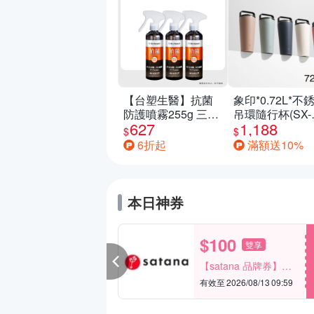
【台塑生醫】抗菌
象印*0.72L*不
防護噴霧255g 三入
吊環隨行杯(SX-
627
1,188
組
LA72H)
$
$
6折起
滿額送10%
本日神券
$100
雙享
雙享
領
a 品牌券】品
【satana 品牌券】品
取
折$100
牌週 一件折$100
08/13 09:59
有效至 2026/08/13 09:59