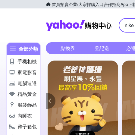
首頁
拍賣
企業/大宗採購入口
合作招商
App下
Yahoo購
nike
點換券
登記送
必
全部分類
手機相機
家電影音
電腦週邊
精品黃金
服裝飾品
內睡衣
鞋子箱包