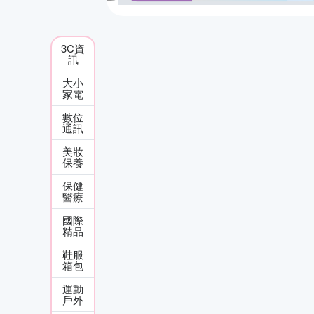
3C資
訊
大小
家電
數位
通訊
美妝
保養
保健
醫療
國際
精品
鞋服
箱包
運動
戶外