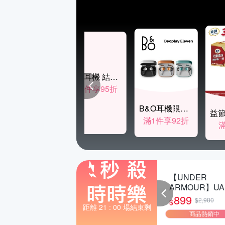
CITIZEN星辰錶結帳83折
品牌耳機 結帳95折
滿1件享83折
滿1件享95折
B&O耳機限時92折
滿1件享92折
韓國熊津黑蔘飲 超
哈根達斯 甜點饗宴/
【UNDER
值買1送2(共24入
堅果派對迷你杯16
ARMOUR】UA
組)
入組 任選
Tempo 運動休
552
832
899
$1,656
$2,100
$2,980
$
$
多款任選
距離 21 : 00 場結束剩
即將售完
已搶 52 ％
商品熱銷中