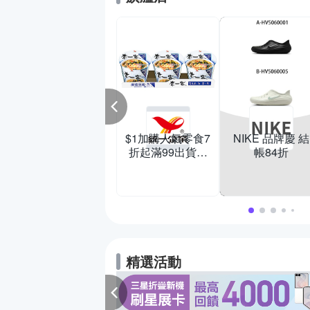
夏日美鞋季| 聯合
限時結帳再88折
$1加購人氣零食7
NIKE 品牌慶 結
商店
班尼斯床墊
商店
愛買線上購物
折起滿99出貨滿
帳84折
馬來乳膠枕頭
雪芙蘭多款任選
199打95折
領券再折百
養護系列$13
精選活動