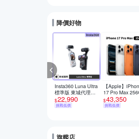
降價好物
adidas 愛迪達】
LOUDFOAM
LEX RAPIDFIT 運
鞋 男鞋/女鞋 (多
任選)
Insta360 Luna Ultra
【Apple】iPho
標準版 東城代理商
17 Pro Max 25
999
22,990
43,350
$1,190
公司貨
6.9吋 手機
$
$
挑戰低價
挑戰低價
挑戰低價
旗艦店