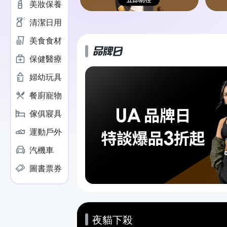
美妝保養
清潔日用
美食食材
保健醫療
籃球背心$64
婦幼玩具
滿額最高折
餐廚寵物
傢俱寢具
運動戶外
汽機車
Outlet出清
5折起
圖書票券
夜貓下殺