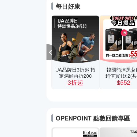
每日好康
樂高新品 滿1688
UA品牌日3折起 指
韓國熊津黑蔘
打88折
定滿額再折200
超值買1送2(共
滿額折
3折起
$552
入組)
OPENPOINT 點數回饋專區