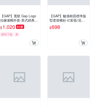
【GAP】寬鬆 Gap Logo
【GAP】皺感棉質標準版
拉鍊連帽外套-美式經典(8
型度假襯衫-幻影藍/花霧
96404)
粉(898187)
1,020
698
61折
$
$
限時下殺
券