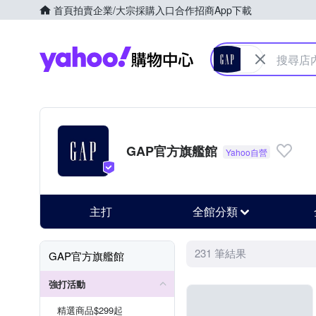
首頁
拍賣
企業/大宗採購入口
合作招商
App下載
Yahoo購物中心
GAP官方旗艦館
主打
全館分類
231 筆結果
GAP官方旗艦館
強打活動
精選商品$299起