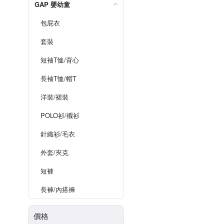
GAP 嬰幼童
包屁衣
套裝
短袖T恤/背心
長袖T恤/帽T
洋裝/裙裝
POLO衫/襯衫
針織衫/毛衣
外套/夾克
短褲
長褲/內搭褲
價格