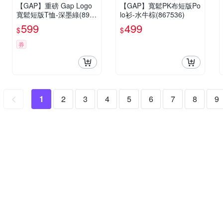
【GAP】重磅 Gap Logo
【GAP】寬鬆PK布短版Po
寬鬆短版T恤-深墨綠(895
lo衫-水牛棕(867536)
170)
599
499
$
$
券
1
2
3
4
5
6
7
8
9