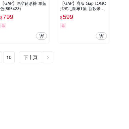
【GAP】易穿筒形褲-軍藍
【GAP】寬版 Gap LOGO
色(896423)
法式毛圈布T恤-新款米白
(894498)
799
599
$
$
券
券
10
下十頁