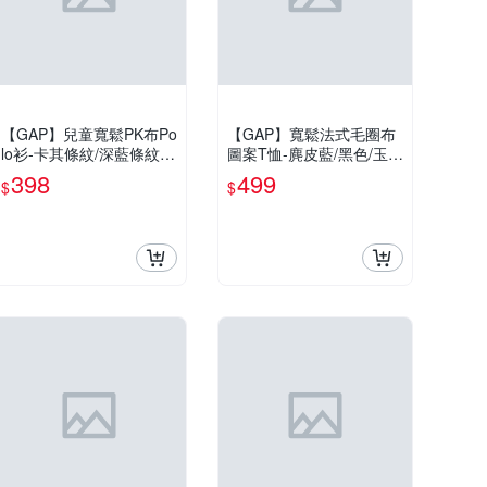
【GAP】兒童寬鬆PK布Po
【GAP】寬鬆法式毛圈布
lo衫-卡其條紋/深藍條紋/
圖案T恤-麂皮藍/黑色/玉米
紅色條紋/黑色(899689)
黃/新款米白/櫻草粉(9009
398
499
$
$
71)