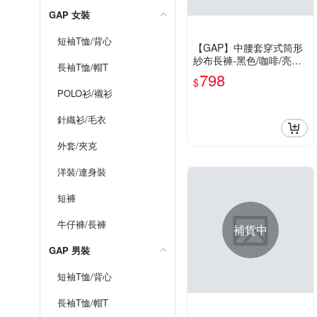
GAP 女裝
短袖T恤/背心
【GAP】中腰套穿式筒形
紗布長褲-黑色/咖啡/亮白/
長袖T恤/帽T
粉紅色/襯衫藍(874410)
798
$
POLO衫/襯衫
針織衫/毛衣
外套/夾克
洋裝/連身裝
短褲
牛仔褲/長褲
補貨中
GAP 男裝
短袖T恤/背心
長袖T恤/帽T