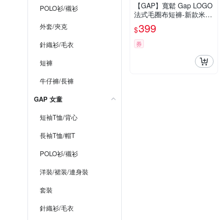
【GAP】寬鬆 Gap LOGO
POLO衫/襯衫
法式毛圈布短褲-新款米白
(894567)
399
外套/夾克
$
券
針織衫/毛衣
短褲
牛仔褲/長褲
GAP 女童
短袖T恤/背心
長袖T恤/帽T
POLO衫/襯衫
洋裝/裙装/連身裝
套裝
針織衫/毛衣