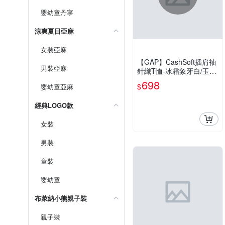
嬰幼童丹寧
涼爽夏日亞麻
女裝亞麻
【GAP】CashSoft插肩袖
男裝亞麻
針織T恤-冰霜象牙白/玉米
黃(881638)
698
$
嬰幼童亞麻
經典LOGO款
女裝
男裝
童裝
嬰幼童
布萊納小熊親子裝
親子裝