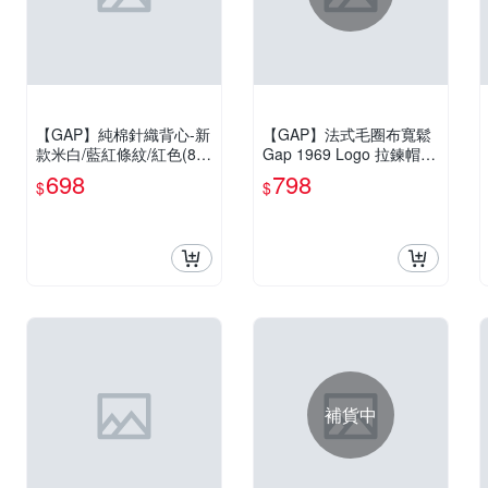
【GAP】純棉針織背心-新
【GAP】法式毛圈布寬鬆
款米白/藍紅條紋/紅色(89
Gap 1969 Logo 拉鍊帽T-
6996)
淺麻灰/玉米黃/無月黑/帆
698
798
$
$
船藍/復古深藍(898689)
補貨中