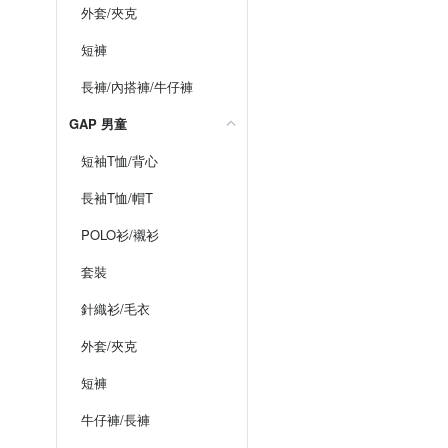
外套/夾克
短褲
長褲/內搭褲/牛仔褲
GAP 男童
短袖T恤/背心
長袖T恤/帽T
POLO衫/襯衫
套裝
針織衫/毛衣
外套/夾克
短褲
牛仔褲/長褲