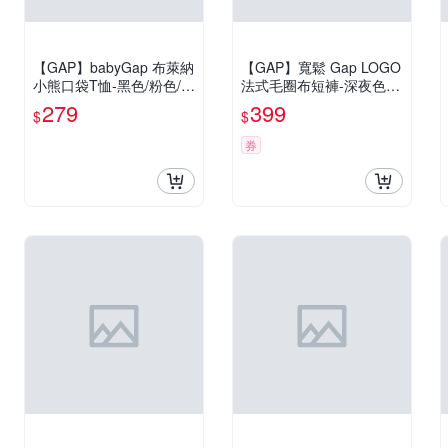
【GAP】babyGap 布萊納
【GAP】寬鬆 Gap LOGO
小熊口袋T恤-黑色/粉色/綠
法式毛圈布短褲-深夜色(8
色調/制服深藍/白色(8996
94567)
279
399
$
$
40)
券