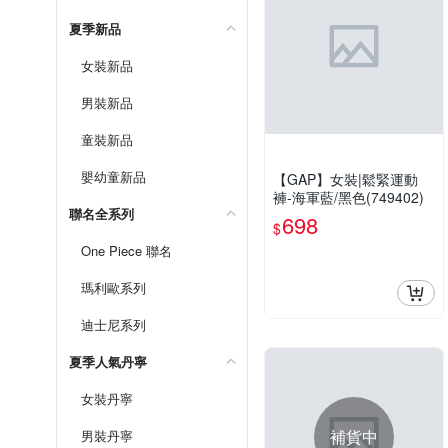
夏季新品
女裝新品
男裝新品
童裝新品
嬰幼童新品
【GAP】女裝|鬆緊運動
褲-海軍藍/黑色(749402)
聯名全系列
698
$
One Piece 聯名
瑪利歐系列
迪士尼系列
夏季人氣丹寧
女裝丹寧
補貨中
男裝丹寧