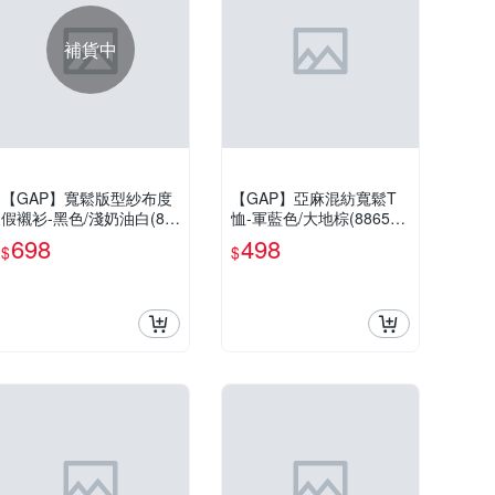
補貨中
【GAP】寬鬆版型紗布度
【GAP】亞麻混紡寬鬆T
假襯衫-黑色/淺奶油白(89
恤-軍藍色/大地棕(88658
4247)
4)
698
498
$
$