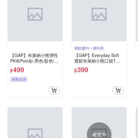
開館慶均一價特惠
【GAP】布萊納小熊彈性
【GAP】Everyday Soft
PK布Polo衫-黑色/藍色/白
寬鬆布萊納小熊口袋T恤-
色(888347)
粉色/玉米黃/制服深藍/亮
499
399
$
$
白/黑色(895169)
挑戰低價
補貨中