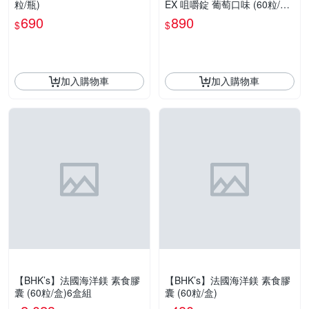
粒/瓶)
EX 咀嚼錠 葡萄口味 (60粒/盒)
2盒組
690
890
$
$
加入購物車
加入購物車
【BHK’s】法國海洋鎂 素食膠
【BHK’s】法國海洋鎂 素食膠
囊 (60粒/盒)6盒組
囊 (60粒/盒)