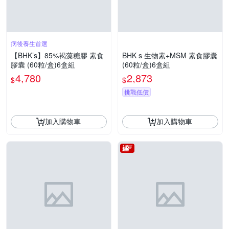
病後養生首選
【BHK’s】85%褐藻糖膠 素食
BHK s 生物素+MSM 素食膠囊
膠囊 (60粒/盒)6盒組
(60粒/盒)6盒組
4,780
2,873
$
$
挑戰低價
加入購物車
加入購物車