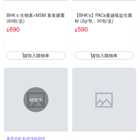
BHK s 生物素+MSM 素食膠囊
【BHK’s】PACs蔓越莓益生菌
(60粒/盒)
粉 (2g/包；30包/盒)
690
590
$
$
加入購物車
加入購物車
補貨中
業界首創 私密淨味調理