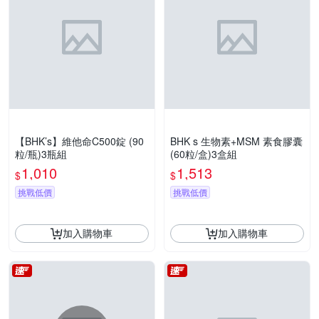
【BHK’s】維他命C500錠 (90
BHK s 生物素+MSM 素食膠囊
粒/瓶)3瓶組
(60粒/盒)3盒組
1,010
1,513
$
$
挑戰低價
挑戰低價
加入購物車
加入購物車