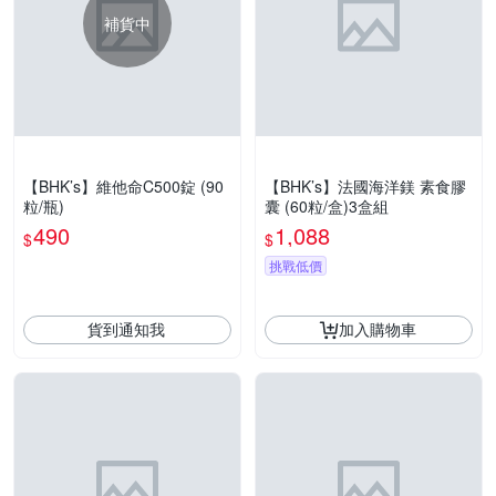
補貨中
【BHK’s】維他命C500錠 (90
【BHK’s】法國海洋鎂 素食膠
粒/瓶)
囊 (60粒/盒)3盒組
490
1,088
$
$
挑戰低價
貨到通知我
加入購物車