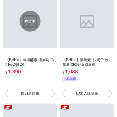
補貨中
【BHK’s】蔬衛酵素 速崩錠 (3
【BHK s】葉黃素+決明子 軟
0粒/袋)6袋組
膠囊 (30粒/盒)3盒組
1,390
1,088
$
$
挑戰低價
貨到通知我
加入購物車