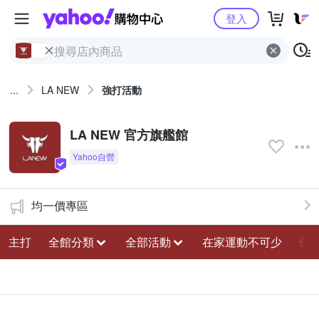
Yahoo購物中心
登入
...
LA NEW
強打活動
LA NEW 官方旗艦館
均一價專區
主打
全館分類
全部活動
在家運動不可少
優